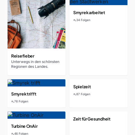
Smyrek arbeitet
34 Folgen
playlist_play
Reisefieber
Unterwegs in den schönsten
Regionen des Landes.
Spielzeit
Smyrek trifft
87 Folgen
playlist_play
76 Folgen
playlist_play
Zeit für Gesundheit
Turbine OnAir
46 Folgen
playlist_play