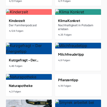
13 Folgen
11 Folgen
playlist_play
playlist_play
Kinderzeit
Klima Konkret
Der Familienpodcast
Nachhaltigkeit in Potsdam
erleben
124 Folgen
playlist_play
35 Folgen
playlist_play
Milchfreudetipp
Kurzgefragt – Der
9 Folgen
playlist_play
Energietipp
46 Folgen
playlist_play
Pflanzentipp
Naturapotheke
19 Folgen
playlist_play
3 Folgen
playlist_play