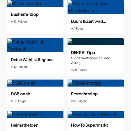
Bauherrentipp
Baum & Zeit wird
12 Folgen
playlist_play
Wandelwelten
1 Folgen
playlist_play
DEKRA-Tipp
Sicherheitstipps für den
Deine Wahl ist Regional
Alltag
12 Folgen
playlist_play
19 Folgen
playlist_play
DGB on air
Erbrechtstipp
35 Folgen
5 Folgen
playlist_play
playlist_play
Heimathelden
How To Supermarkt