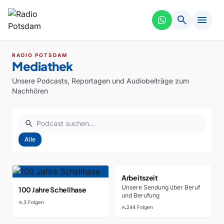
search
menu
RADIO POTSDAM
Mediathek
Unsere Podcasts, Reportagen und Audiobeiträge zum
Nachhören
search
Alle
Alle Podcasts und Audiobeiträge
Arbeitszeit
Unsere Sendung über Beruf
100 Jahre Schellhase
und Berufung
3 Folgen
playlist_play
244 Folgen
playlist_play