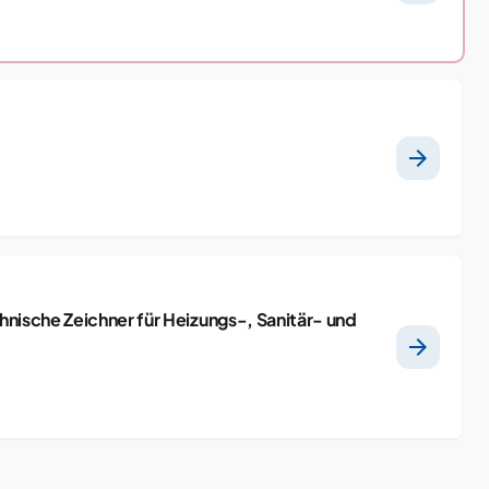
arrow_forward
nische Zeichner für Heizungs-, Sanitär- und
arrow_forward