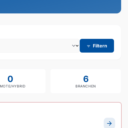
Filtern
filter_list
0
6
MOTE/HYBRID
BRANCHEN
arrow_forward