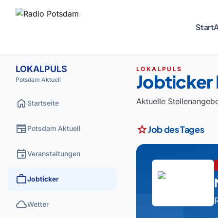
Start
A
LOKALPULS
LOKALPULS
Jobticker
Potsdam Aktuell
home
Aktuelle Stellenange
Startseite
newspaper
star
Job des Tages
Potsdam Aktuell
event
Veranstaltungen
work
Jobticker
cloud
Wetter