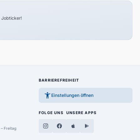
 Jobticker!
BARRIEREFREIHEIT
accessibility_new
Einstellungen öffnen
FOLGE UNS
UNSERE APPS
– Freitag