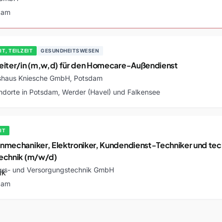
dam
T, TEILZEIT
GESUNDHEITSWESEN
eiter/in (m,w,d) für den Homecare-Außendienst
tshaus Kniesche GmbH, Potsdam
ndorte in Potsdam, Werder (Havel) und Falkensee
IT
nmechaniker, Elektroniker, Kundendienst-Techniker und tech
echnik (m/w/d)
us- und Versorgungstechnik GmbH
dam