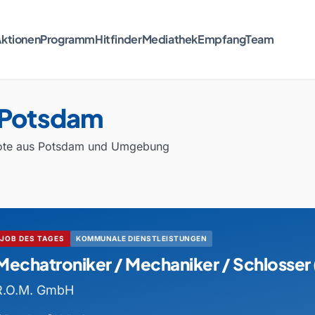
ktionen
Programm
Hitfinder
Mediathek
Empfang
Team
 Potsdam
bote aus Potsdam und Umgebung
JOB DES TAGES
KOMMUNALE DIENSTLEISTUNGEN
Mechatroniker / Mechaniker / Schlosse
R.O.M. GmbH