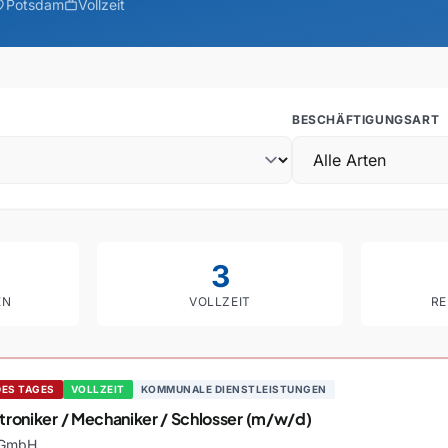
Potsdam
Vollzeit
on_on
work
BESCHÄFTIGUNGSART
3
EN
VOLLZEIT
RE
ote in Potsdam
DES TAGES
VOLLZEIT
KOMMUNALE DIENSTLEISTUNGEN
roniker / Mechaniker / Schlosser (m/w/d)
 GmbH