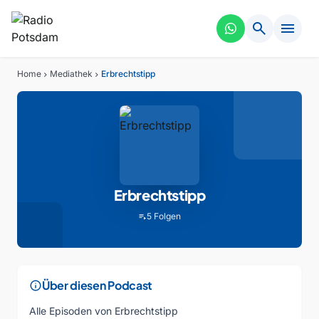
search
menu
Home
Mediathek
Erbrechtstipp
chevron_right
chevron_right
Erbrechtstipp
5 Folgen
playlist_play
info
Über diesen Podcast
Alle Episoden von Erbrechtstipp