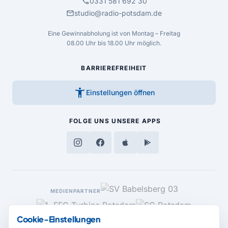
call
0331 581 692 30
mail
studio@radio-potsdam.de
Eine Gewinnabholung ist von Montag – Freitag
08.00 Uhr bis 18.00 Uhr möglich.
BARRIEREFREIHEIT
accessibility_new
Einstellungen öffnen
FOLGE UNS
UNSERE APPS
MEDIENPARTNER
Cookie-Einstellungen