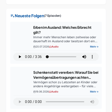
playlist_play
Neueste Folgen
(7 Episoden)
Erben im Ausland: Welches Erbrecht
gilt?
Immer mehr Menschen leben zeitweise oder
dauerhaft im Ausland oder besitzen dort eine
Immobilie. Doch was viele nicht wissen: Im
20.07.2026
Audio
Mehr
calendar_today
headphones
arrow_forward
Erbfall gilt nicht automatisch deutsches
Erbrecht. Je nach Wohnsitz, Vermögen…
Schenken statt vererben: Worauf Sie bei
Vermögensübertragungen achten
sollten
Vermögen schon zu Lebzeiten an Kinder oder
andere Angehörige weitergeben – für viele
klingt das nach einer sinnvollen Möglichkeit,
19.06.2026
Audio
Mehr
calendar_today
headphones
arrow_forward
die Familie zu unterstützen und den Nachlass
frühzeitig zu regeln. Doch…