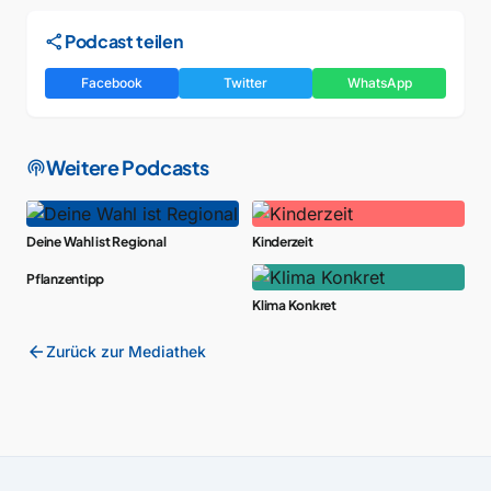
share
Podcast teilen
Facebook
Twitter
WhatsApp
Weitere Podcasts
podcasts
Deine Wahl ist Regional
Kinderzeit
Pflanzentipp
Klima Konkret
arrow_back
Zurück zur Mediathek