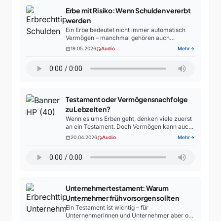
Erbe mit Risiko: Wenn Schulden vererbt
werden
Ein Erbe bedeutet nicht immer automatisch
Vermögen – manchmal gehören auch
Schulden zum Nachlass. Im aktuellen
19.05.2026
Audio
Mehr
calendar_today
headphones
arrow_forward
Erbrechtstipp spricht Rechtsanwalt Thorsten
Purps von der Kanzlei Streitbörger darüber,
worauf Erben achten sollten,…
Testament oder Vermögensnachfolge
zu Lebzeiten?
Wenn es ums Erben geht, denken viele zuerst
an ein Testament. Doch Vermögen kann auch
schon zu Lebzeiten übertragen werden – etwa
20.04.2026
Audio
Mehr
calendar_today
headphones
arrow_forward
durch Schenkungen,
Immobilienübertragungen oder größere
Geldbeträge. Das kann…
Unternehmertestament: Warum
Unternehmer früh vorsorgen sollten
Ein Testament ist wichtig – für
Unternehmerinnen und Unternehmer aber oft