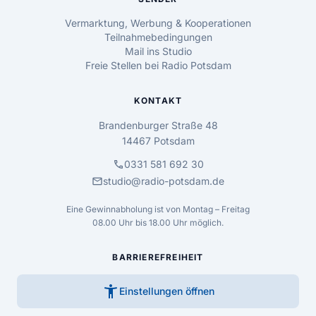
Vermarktung, Werbung & Kooperationen
Teilnahmebedingungen
Mail ins Studio
Freie Stellen bei Radio Potsdam
KONTAKT
Brandenburger Straße 48
14467 Potsdam
call
0331 581 692 30
mail
studio@radio-potsdam.de
Eine Gewinnabholung ist von Montag – Freitag
08.00 Uhr bis 18.00 Uhr möglich.
BARRIEREFREIHEIT
accessibility_new
Einstellungen öffnen