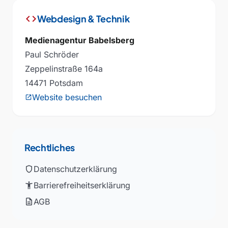
code
Webdesign & Technik
Medienagentur Babelsberg
Paul Schröder
Zeppelinstraße 164a
14471 Potsdam
Website besuchen
open_in_new
Rechtliches
shield
Datenschutzerklärung
accessibility_new
Barrierefreiheitserklärung
description
AGB