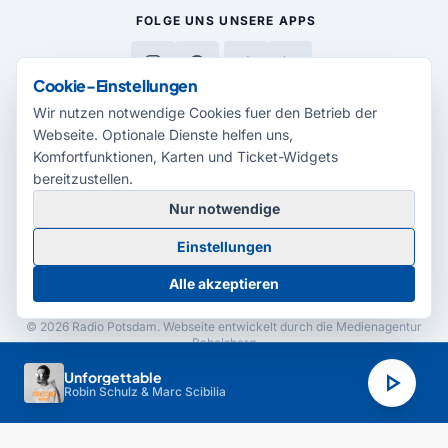
FOLGE UNS
UNSERE APPS
Cookie-Einstellungen
Wir nutzen notwendige Cookies fuer den Betrieb der
Webseite. Optionale Dienste helfen uns,
Komfortfunktionen, Karten und Ticket-Widgets
MEDIENPARTNER
bereitzustellen.
Nur notwendige
Einstellungen
Alle akzeptieren
© 2026 Radio Potsdam. Webseite entwickelt durch die
Medienagentur
Babelsberg
Barrierefreiheitserklärung
AGB
Datenschutz
Impressum
play_arrow
Unforgettable
Robin Schulz & Marc Scibilia
Cookie-Einstellungen