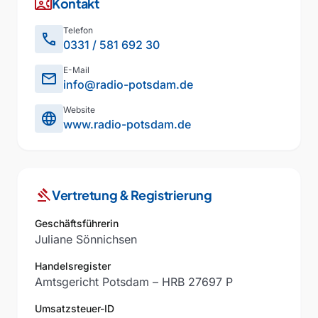
contact_phone
Kontakt
Telefon
phone
0331 / 581 692 30
E-Mail
mail
info@radio-potsdam.de
Website
language
www.radio-potsdam.de
gavel
Vertretung & Registrierung
Geschäftsführerin
Juliane Sönnichsen
Handelsregister
Amtsgericht Potsdam – HRB 27697 P
Umsatzsteuer-ID