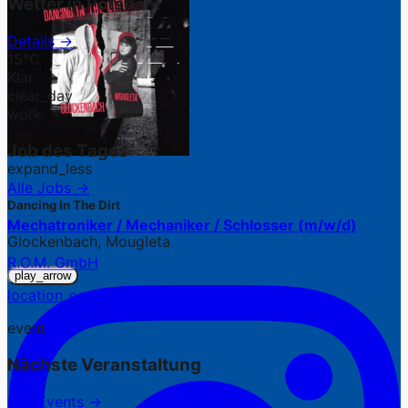
Wetter in Potsdam
Details →
15°C
Klar
clear_day
work
Job des Tages
expand_less
Alle Jobs →
Dancing In The Dirt
Mechatroniker / Mechaniker / Schlosser (m/w/d)
Glockenbach, Mougleta
R.O.M. GmbH
play_arrow
location_on
Potsdam
event
Nächste Veranstaltung
Alle Events →