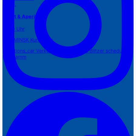
07.08.
Kunst & Aperitif
16:00 Uhr
DAS MINSK Kunsthaus
directions_car
Verkehr
photo_camera
Blitzer
schedule
Programm