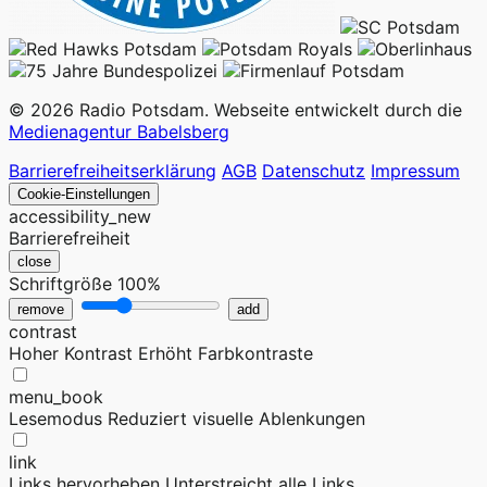
© 2026 Radio Potsdam. Webseite entwickelt durch die
Medienagentur Babelsberg
Barrierefreiheitserklärung
AGB
Datenschutz
Impressum
Cookie-Einstellungen
accessibility_new
Barrierefreiheit
close
Schriftgröße
100%
remove
add
contrast
Hoher Kontrast
Erhöht Farbkontraste
menu_book
Lesemodus
Reduziert visuelle Ablenkungen
link
Links hervorheben
Unterstreicht alle Links