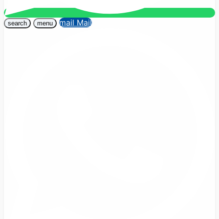
mail
Mail
search
menu