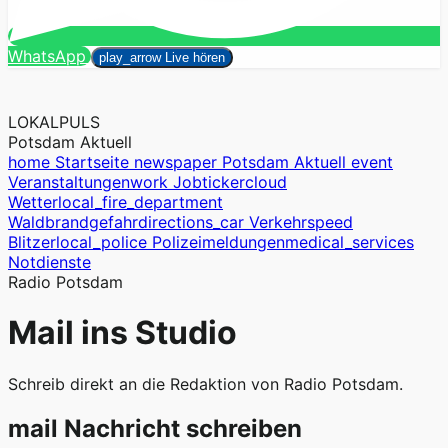
Suchen
WhatsApp
close
play_arrow
Live hören
LOKALPULS
Potsdam Aktuell
home
Startseite
newspaper
Potsdam Aktuell
event
Veranstaltungen
work
Jobticker
cloud
Wetter
local_fire_department
Waldbrandgefahr
directions_car
Verkehr
speed
Blitzer
local_police
Polizeimeldungen
medical_services
Notdienste
Radio Potsdam
Mail ins Studio
Schreib direkt an die Redaktion von Radio Potsdam.
mail
Nachricht schreiben