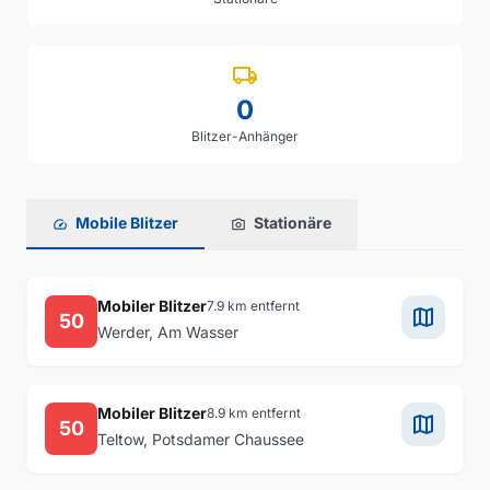
local_shipping
0
Blitzer-Anhänger
Aktuelle Blitzermeldungen in Potsdam
Mobile Blitzer
Stationäre
speed
photo_camera
Mobiler Blitzer
7.9 km entfernt
map
50
Werder, Am Wasser
Mobiler Blitzer
8.9 km entfernt
map
50
Teltow, Potsdamer Chaussee