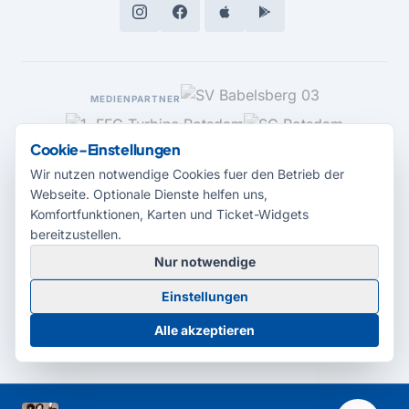
MEDIENPARTNER
Cookie-Einstellungen
Wir nutzen notwendige Cookies fuer den Betrieb der
Webseite. Optionale Dienste helfen uns,
Komfortfunktionen, Karten und Ticket-Widgets
bereitzustellen.
Nur notwendige
© 2026 Radio Potsdam. Webseite entwickelt durch die
Medienagentur
Einstellungen
Babelsberg
Barrierefreiheitserklärung
AGB
Datenschutz
Impressum
Alle akzeptieren
Cookie-Einstellungen