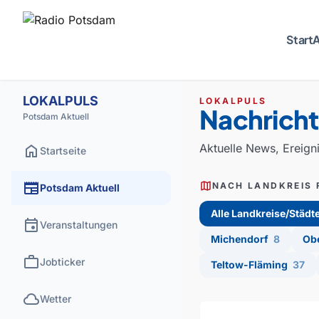
Start
A
LOKALPULS
LOKALPULS
Nachrich
Potsdam Aktuell
home
Aktuelle News, Ereign
Startseite
newspaper
map
NACH LANDKREIS 
Potsdam Aktuell
Alle Landkreise/Städt
event
Veranstaltungen
Michendorf
8
Ob
work
Jobticker
Teltow-Fläming
37
cloud
Wetter
Aktuelle Nachrichten