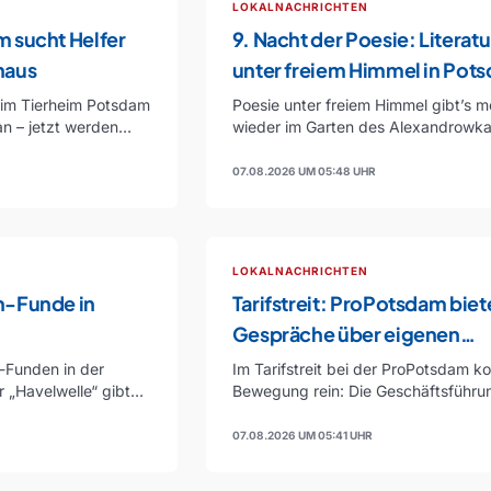
LOKALNACHRICHTEN
 sucht Helfer
9. Nacht der Poesie: Literatu
haus
unter freiem Himmel in Pot
im Tierheim Potsdam
Poesie unter freiem Himmel gibt’s 
an – jetzt werden
wieder im Garten des Alexandrowka
Museums. Das Literatur-Kollegium
Brandenburg lädt…
07.08.2026 UM 05:48 UHR
LOKALNACHRICHTEN
n-Funde in
Tarifstreit: ProPotsdam biet
Gespräche über eigenen
Haustarif an
-Funden in der
Im Tarifstreit bei der ProPotsdam 
 „Havelwelle“ gibt
Bewegung rein: Die Geschäftsführu
n Fall…
zeigt sich offen für Gespräche…
07.08.2026 UM 05:41 UHR