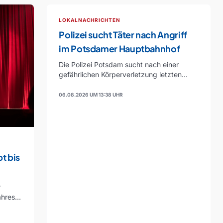
LOKALNACHRICHTEN
Polizei sucht Täter nach Angriff
im Potsdamer Hauptbahnhof
Die Polizei Potsdam sucht nach einer
gefährlichen Körperverletzung letzten
September im Hauptbahnhof nach einem
unbekannten…
06.08.2026 UM 13:38 UHR
t bis
r
ahres