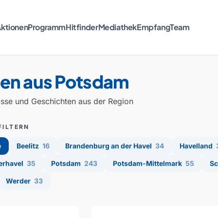
ktionen
Programm
Hitfinder
Mediathek
Empfang
Team
ten aus Potsdam
isse und Geschichten aus der Region
FILTERN
e
Beelitz
16
Brandenburg an der Havel
34
Havelland
erhavel
35
Potsdam
243
Potsdam-Mittelmark
55
Sc
Werder
33
 aus Potsdam