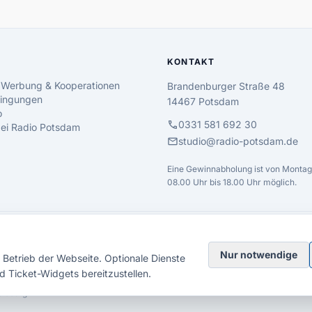
KONTAKT
 Werbung & Kooperationen
Brandenburger Straße 48
ingungen
14467 Potsdam
o
call
0331 581 692 30
 bei Radio Potsdam
mail
studio@radio-potsdam.de
Eine Gewinnabholung ist von Montag 
08.00 Uhr bis 18.00 Uhr möglich.
Nur notwendige
Betrieb der Webseite. Optionale Dienste
d Ticket-Widgets bereitzustellen.
elsberg