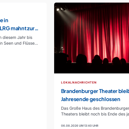
e in
LRG mahnt zur
n diesem Jahr bis
in Seen und Flüssen
LOKALNACHRICHTEN
Brandenburger Theater bleib
Jahresende geschlossen
Das Große Haus des Brandenburge
Theaters bleibt noch bis Ende des j
geschlossen. Nach dem…
06.08.2026 UM 13:40 UHR