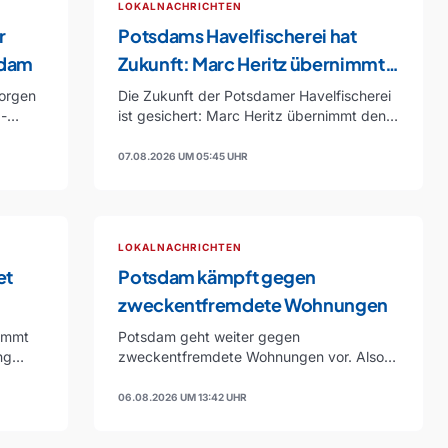
LOKALNACHRICHTEN
r
Potsdams Havelfischerei hat
sdam
Zukunft: Marc Heritz übernimmt
den Betrieb
morgen
Die Zukunft der Potsdamer Havelfischerei
-
ist gesichert: Marc Heritz übernimmt den
Betrieb von Mario Weber…
07.08.2026 UM 05:45 UHR
LOKALNACHRICHTEN
et
Potsdam kämpft gegen
zweckentfremdete Wohnungen
kommt
Potsdam geht weiter gegen
ng
zweckentfremdete Wohnungen vor. Also
unter anderem gegen Apartments, die
dauerhaft an…
06.08.2026 UM 13:42 UHR