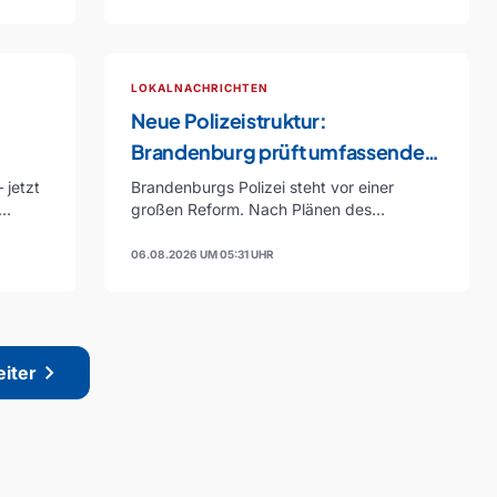
LOKALNACHRICHTEN
Neue Polizeistruktur:
Brandenburg prüft umfassende
Reform
 jetzt
Brandenburgs Polizei steht vor einer
großen Reform. Nach Plänen des
Innenministeriums sollen Strukturen im
ganzen…
06.08.2026 UM 05:31 UHR
chevron_right
iter