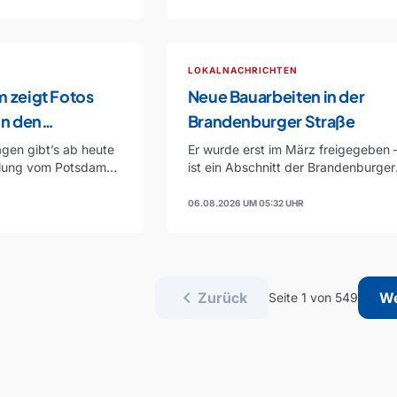
LOKALNACHRICHTEN
 zeigt Fotos
Neue Bauarbeiten in der
in den
Brandenburger Straße
en
gen gibt’s ab heute
Er wurde erst im März freigegeben –
llung vom Potsdam
ist ein Abschnitt der Brandenburger
m…
Straße in…
06.08.2026 UM 05:32 UHR
chevron_left
Zurück
We
Seite 1 von 549