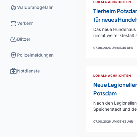
LOKALNACHRICHTEN
local_fire_department
Waldbrandgefahr
Tierheim Potsdam
für neues Hunde
directions_car
Verkehr
Das neue Hundehaus 
nimmt weiter Gestalt 
speed
Blitzer
helfende Hände…
07.08.2026 UM 05:49 UHR
local_police
Polizeimeldungen
medical_services
Notdienste
LOKALNACHRICHTEN
Neue Legionelle
Potsdam
Nach den Legionellen
Speicherstadt und der
es jetzt einen weitere
07.08.2026 UM 05:43 UHR