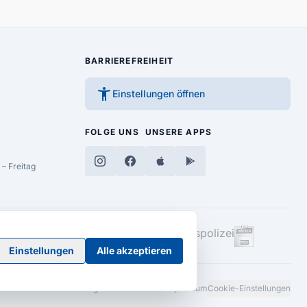
BARRIEREFREIHEIT
accessibility_new
Einstellungen öffnen
FOLGE UNS
UNSERE APPS
– Freitag
Einstellungen
Alle akzeptieren
Barrierefreiheitserklärung
AGB
Datenschutz
Impressum
Cookie-Einstellungen