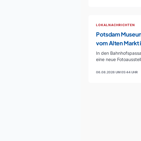
LOKALNACHRICHTEN
Potsdam Museum
vom Alten Markt 
Bahnhofspassag
In den Bahnhofspassa
eine neue Fotoausste
Museum zu sehen. I
06.08.2026 UM 05:44 UHR