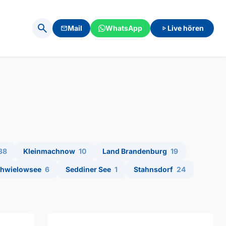
search
Mail
WhatsApp
Live hören
mail
play_arrow
38
Kleinmachnow
10
Land Brandenburg
19
hwielowsee
6
Seddiner See
1
Stahnsdorf
24