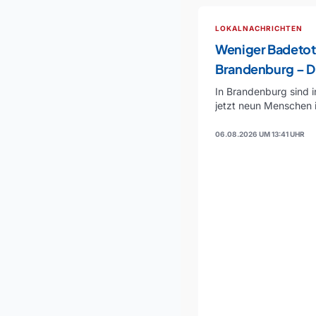
LOKALNACHRICHTEN
Weniger Badetot
Brandenburg – D
Vorsicht
In Brandenburg sind i
jetzt neun Menschen 
ertrunken…
06.08.2026 UM 13:41 UHR