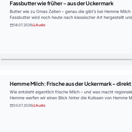
Fassbutter wie früher – aus der Uckermark
Butter wie zu Omas Zeiten – genau die gibt’s bei Hemme Milch 
Fassbutter wird noch heute nach klassischer Art hergestellt u
08.07.2026
Audio
calendar_today
headphones
Hemme Milch: Frische aus der Uckermark – direk
Wie entsteht eigentlich frische Milch – und was macht region
Hemme werfen wir einen Blick hinter die Kulissen von Hemme M
03.07.2026
Audio
calendar_today
headphones