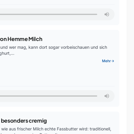
t von Hemme Milch
 und wer mag, kann dort sogar vorbeischauen und sich
oghurt,…
Mehr
arrow_forward
 besonders cremig
e aus frischer Milch echte Fassbutter wird: traditionell,