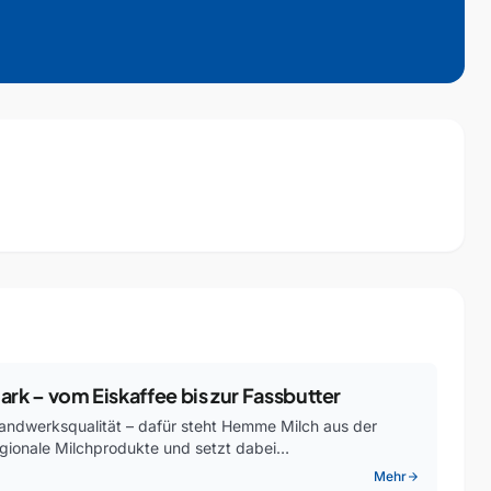
k – vom Eiskaffee bis zur Fassbutter
andwerksqualität – dafür steht Hemme Milch aus der
regionale Milchprodukte und setzt dabei…
Mehr
arrow_forward