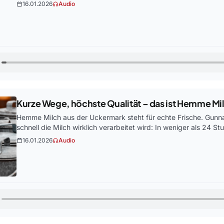
16.01.2026
Audio
calendar_today
headphones
Kurze Wege, höchste Qualität – das ist Hemme Mi
Hemme Milch aus der Uckermark steht für echte Frische. Gunna
schnell die Milch wirklich verarbeitet wird: In weniger als 24 S
16.01.2026
Audio
calendar_today
headphones