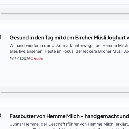
Gesund in den Tag mit dem Bircher Müsli Joghur
Wir sind wieder in der Uckermark unterwegs, bei Hemme Milch
alles live ansehen. Heute im Fokus: der leckere Bircher Müsli J
16.01.2026
Audio
calendar_today
headphones
Fassbutter von Hemme Milch – handgemacht und
Gunnar Hemme, der Geschäftsführer von Hemme Milch, erklärt, wi