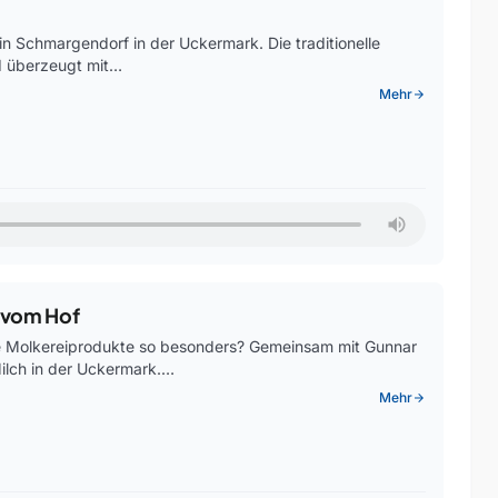
in Schmargendorf in der Uckermark. Die traditionelle
nd überzeugt mit…
Mehr
arrow_forward
t vom Hof
ale Molkereiprodukte so besonders? Gemeinsam mit Gunnar
ilch in der Uckermark.…
Mehr
arrow_forward