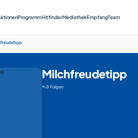
ktionen
Programm
Hitfinder
Mediathek
Empfang
Team
freudetipp
Milchfreudetipp
9 Folgen
playlist_play