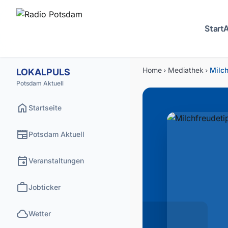
Start
A
Home
Mediathek
Milch
LOKALPULS
chevron_right
chevron_right
Potsdam Aktuell
home
Startseite
newspaper
Potsdam Aktuell
event
Veranstaltungen
work
Jobticker
cloud
Wetter