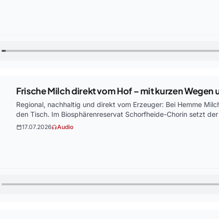
Frische Milch direkt vom Hof – mit kurzen Wegen
Regional, nachhaltig und direkt vom Erzeuger: Bei Hemme Mil
den Tisch. Im Biosphärenreservat Schorfheide-Chorin setzt der
17.07.2026
Audio
calendar_today
headphones