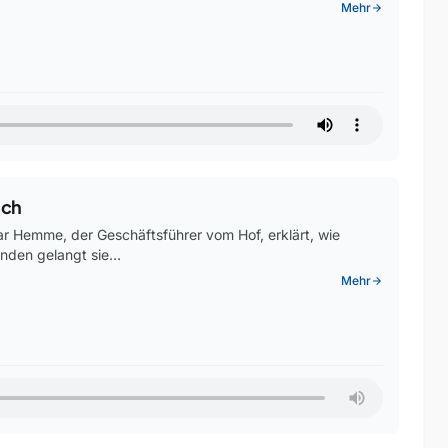
Mehr
arrow_forward
lch
r Hemme, der Geschäftsführer vom Hof, erklärt, wie
tunden gelangt sie…
Mehr
arrow_forward