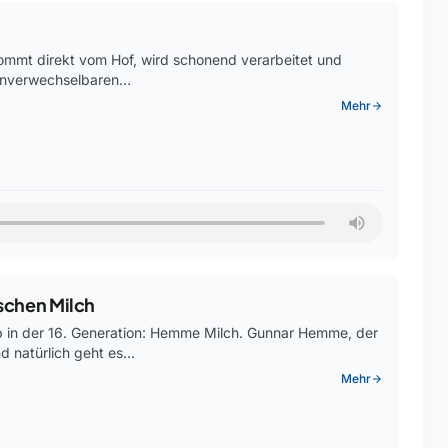
kommt direkt vom Hof, wird schonend verarbeitet und
 unverwechselbaren…
Mehr
arrow_forward
schen Milch
eb in der 16. Generation: Hemme Milch. Gunnar Hemme, der
nd natürlich geht es…
Mehr
arrow_forward