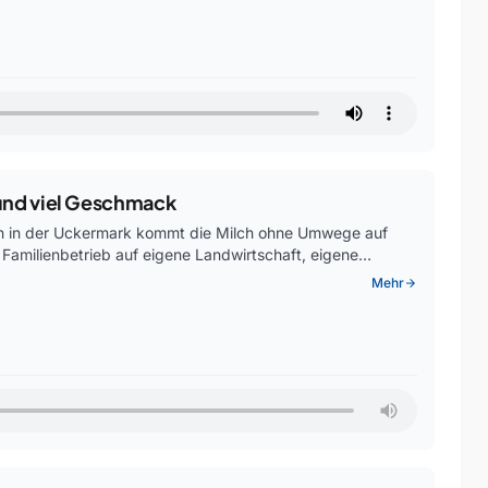
 und viel Geschmack
ch in der Uckermark kommt die Milch ohne Umwege auf
 Familienbetrieb auf eigene Landwirtschaft, eigene…
Mehr
arrow_forward