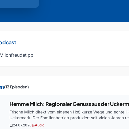
Podcast
Milchfreudetipp
en
(13 Episoden)
Hemme Milch: Regionaler Genuss aus der Uckermar
Frische Milch direkt vom eigenen Hof, kurze Wege und echte H
Uckermark. Der Familienbetrieb produziert seit vielen Jahren 
24.07.2026
Audio
calendar_today
headphones