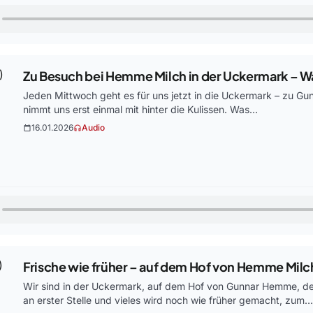
Zu Besuch bei Hemme Milch in der Uckermark – Wa
Jeden Mittwoch geht es für uns jetzt in die Uckermark – zu G
nimmt uns erst einmal mit hinter die Kulissen. Was…
16.01.2026
Audio
calendar_today
headphones
Frische wie früher – auf dem Hof von Hemme Milc
Wir sind in der Uckermark, auf dem Hof von Gunnar Hemme, de
an erster Stelle und vieles wird noch wie früher gemacht, zum…