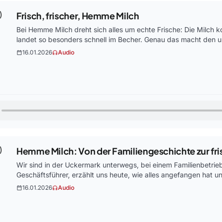
Frisch, frischer, Hemme Milch
Bei Hemme Milch dreht sich alles um echte Frische: Die Milch 
landet so besonders schnell im Becher. Genau das macht den
16.01.2026
Audio
calendar_today
headphones
Hemme Milch: Von der Familiengeschichte zur fri
Wir sind in der Uckermark unterwegs, bei einem Familienbetri
Geschäftsführer, erzählt uns heute, wie alles angefangen hat u
16.01.2026
Audio
calendar_today
headphones