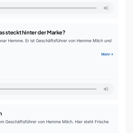
s steckt hinter der Marke?
unnar Hemme. Er ist Geschäftsführer von Hemme Milch und
Mehr
arrow_forward
h
m Geschäftsführer von Hemme Milch. Hier steht Frische