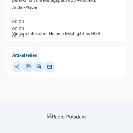
perfekt, um die Mittagspause zu versüßen.
Audio-Player
00:00
00:00
Weitere Infos über Hemme Milch gibt es
HIER.
00:00
Artikel teilen
share
chat
forum
mail