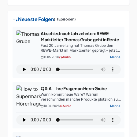
playlist_play
Neueste Folgen
(11 Episoden)
Abschied nach Jahrzehnten: REWE-
Marktleiter Thomas Grube geht in Rente
Fast 20 Jahre lang hat Thomas Grube den
REWE-Markt im Marktcenter geprägt – jetzt
beginnt für ihn ein neuer Lebensabschnitt. In
11.05.2026
Audio
Mehr
calendar_today
headphones
arrow_forward
unserer Reihe „How to Supermarkt“ blickt der
Marktleiter gemeinsam…
Q & A – Ihre Fragen an Herrn Grube
Wann kommt neue Ware? Warum
verschwinden manche Produkte plötzlich aus
dem Regal? Und was passiert eigentlich
10.04.2026
Audio
Mehr
calendar_today
headphones
arrow_forward
abends mit frischen Lebensmitteln? Genau
diese Fragen standen diesmal bei „How to
Supermarkt“ im…