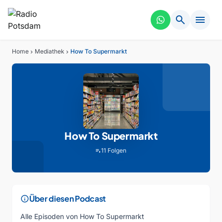
search
menu
Home
Mediathek
How To Supermarkt
chevron_right
chevron_right
How To Supermarkt
11 Folgen
playlist_play
info
Über diesen Podcast
Alle Episoden von How To Supermarkt