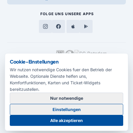
FOLGE UNS
UNSERE APPS
MEDIENPARTNER
Cookie-Einstellungen
Wir nutzen notwendige Cookies fuer den Betrieb der
Webseite. Optionale Dienste helfen uns,
Komfortfunktionen, Karten und Ticket-Widgets
bereitzustellen.
Nur notwendige
© 2026 Radio Potsdam. Webseite entwickelt durch die
Medienagentur
Einstellungen
Babelsberg
Barrierefreiheitserklärung
AGB
Datenschutz
Impressum
Alle akzeptieren
Cookie-Einstellungen