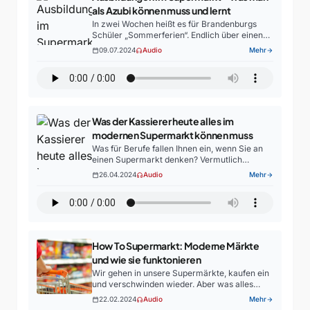
als Azubi können muss und lernt
In zwei Wochen heißt es für Brandenburgs
Schüler „Sommerferien“. Endlich über einen
Monat frei, auch wenn bei einigen noch ein
09.07.2024
Audio
Mehr
calendar_today
headphones
arrow_forward
bisschen was auf der To-Do-Liste stehen
dürfte. Nämlich eine Ausbildung…
Was der Kassierer heute alles im
modernen Supermarkt können muss
Was für Berufe fallen Ihnen ein, wenn Sie an
einen Supermarkt denken? Vermutlich
klassisch der Kassierer, aber es gibt noch so
26.04.2024
Audio
Mehr
calendar_today
headphones
arrow_forward
viel mehr Jobs und auch der moderne
Kassierer piepst…
How To Supermarkt: Moderne Märkte
und wie sie funktonieren
Wir gehen in unsere Supermärkte, kaufen ein
und verschwinden wieder. Aber was alles
hinter solch einem Konzern steckt, damit wir
22.02.2024
Audio
Mehr
calendar_today
headphones
arrow_forward
alles das bekommen, was unser Herz begehrt