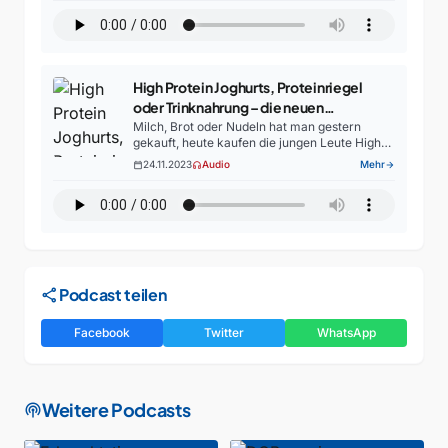
dafür gibt es…
High Protein Joghurts, Proteinriegel
oder Trinknahrung – die neuen
Trendprodukte
Milch, Brot oder Nudeln hat man gestern
gekauft, heute kaufen die jungen Leute High
Protein Joghurts, Protein Riegel oder
24.11.2023
Audio
Mehr
calendar_today
headphones
arrow_forward
Trinknahrung. Denn das sind die neuen
Trendprodukte. Was es mit denen…
share
Podcast teilen
Facebook
Twitter
WhatsApp
Weitere Podcasts
podcasts