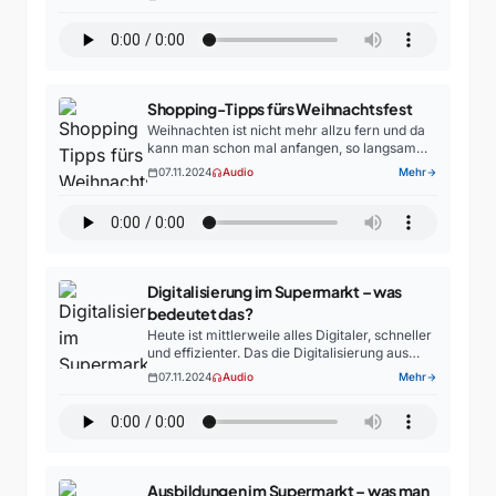
gesundes Einkaufen wirklich und muss es
automatisch teurer sein? Thomas Grube,
Inhaber…
Shopping-Tipps fürs Weihnachtsfest
Weihnachten ist nicht mehr allzu fern und da
kann man schon mal anfangen, so langsam
aber sicher, die ersten Einkäufe für das Fest
07.11.2024
Audio
Mehr
calendar_today
headphones
arrow_forward
zu erledigen. Thomas Grube von REWE im…
Digitalisierung im Supermarkt – was
bedeutet das?
Heute ist mittlerweile alles Digitaler, schneller
und effizienter. Das die Digitalisierung aus
eigentlich keiner Branche mehr wegzudenken
07.11.2024
Audio
Mehr
calendar_today
headphones
arrow_forward
ist, dass ist ja mittlerweile klar. So ist sie auch
in unsere Supermärkte…
Ausbildungen im Supermarkt – was man