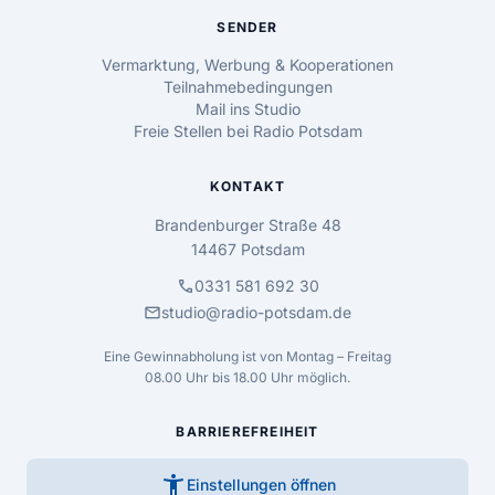
SENDER
Vermarktung, Werbung & Kooperationen
Teilnahmebedingungen
Mail ins Studio
Freie Stellen bei Radio Potsdam
KONTAKT
Brandenburger Straße 48
14467 Potsdam
call
0331 581 692 30
mail
studio@radio-potsdam.de
Eine Gewinnabholung ist von Montag – Freitag
08.00 Uhr bis 18.00 Uhr möglich.
BARRIEREFREIHEIT
accessibility_new
Einstellungen öffnen