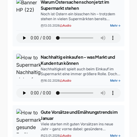
Warum Ostersachen schon jetzt im
Supermarkt stehen
Noch ist Ostern ein bisschen hin – trotzdem
stehen in vielen Supermärkten bereits
Schokohasen, bunte Eier und Frühlingsdeko in
13.03.2026
Audio
Mehr
calendar_today
headphones
arrow_forward
den Regalen. Aber warum eigentlich so früh?
Darüber haben wir mit…
Nachhaltig einkaufen – was Markt und
Kunden tun können
Nachhaltigkeit spielt auch beim Einkauf im
Supermarkt eine immer größere Rolle. Doch
was kann ein Markt konkret tun, um
16.02.2026
Audio
Mehr
calendar_today
headphones
arrow_forward
umweltfreundlicher zu wirtschaften – und
welchen Einfluss haben Kundinnen und
Kunden…
Gute Vorsätze und Ernährungstrends im
Januar
Viele starten mit guten Vorsätzen ins neue
Jahr – ganz vorne dabei: gesündere
Ernährung. Doch wie alltagstauglich ist
23.01.2026
Audio
Mehr
calendar_today
headphones
arrow_forward