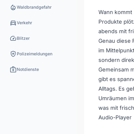
local_fire_department
Waldbrandgefahr
Wann kommt 
directions_car
Produkte plöt
Verkehr
abends mit fr
speed
Blitzer
Genau diese 
im Mittelpunk
local_police
Polizeimeldungen
sondern direk
medical_services
Gemeinsam m
Notdienste
gibt es spann
Alltags. Es g
Umräumen im 
was mit frisc
Audio-Player