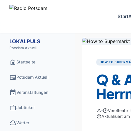
Start
A
LOKALPULS
Potsdam Aktuell
home
Startseite
HOW TO SUPERM
Q & A
newspaper
Potsdam Aktuell
Herr
event
Veranstaltungen
work
Jobticker
person
schedule
Veröffentli
update
Aktualisiert a
cloud
Wetter