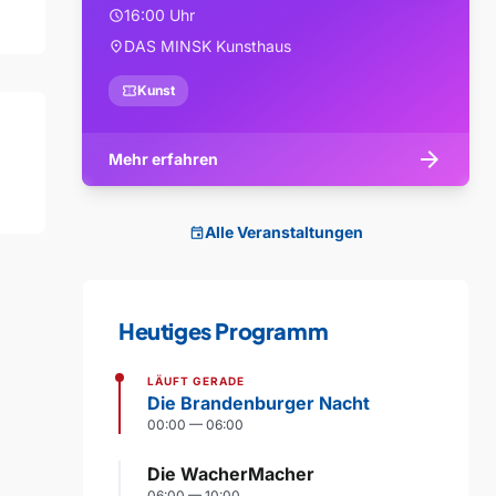
16:00 Uhr
schedule
DAS MINSK Kunsthaus
location_on
confirmation_number
Kunst
arrow_forward
Mehr erfahren
Alle Veranstaltungen
event
Heutiges Programm
LÄUFT GERADE
Die Brandenburger Nacht
00:00 — 06:00
Die WacherMacher
06:00 — 10:00