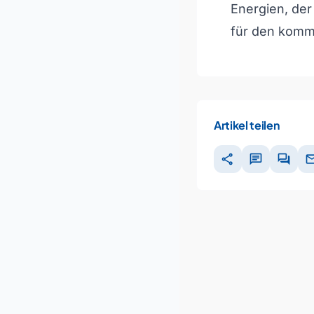
Energien, de
für den komm
Artikel teilen
share
chat
forum
ma