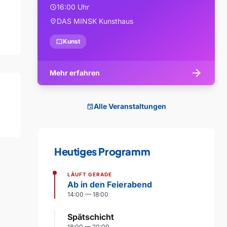
16:00 Uhr
schedule
DAS MINSK Kunsthaus
location_on
confirmation_number
Kunst
arrow_forward
Mehr erfahren
Alle Veranstaltungen
event
Heutiges Programm
LÄUFT GERADE
Ab in den Feierabend
14:00 — 18:00
Spätschicht
18:00 — 20:00