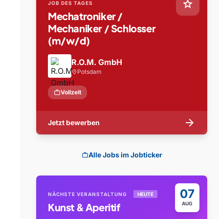
star
JOB DES TAGES
Mechatroniker /
Mechaniker / Schlosser
(m/w/d)
R.O.M. GmbH
Potsdam
location_on
work
Vollzeit
arrow_forward
Jetzt bewerben
Alle Jobs im Jobticker
work
07
NÄCHSTE VERANSTALTUNG
HEUTE
AUG
Kunst & Aperitif