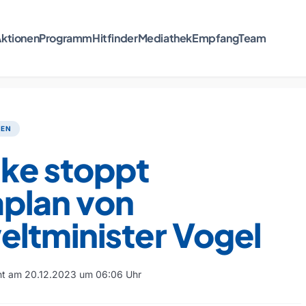
ktionen
Programm
Hitfinder
Mediathek
Empfang
Team
TEN
ke stoppt
aplan von
ltminister Vogel
cht am 20.12.2023 um 06:06 Uhr