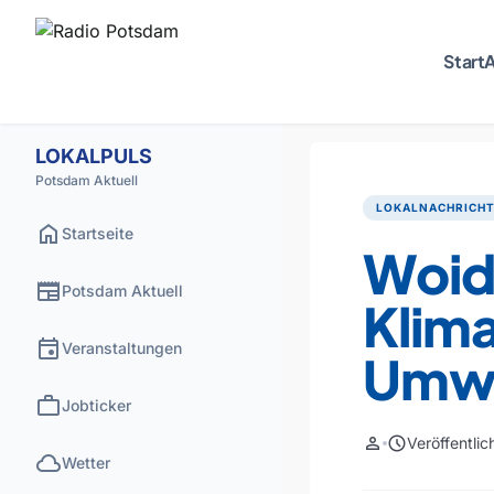
Start
A
LOKALPULS
Potsdam Aktuell
LOKALNACHRICH
home
Startseite
Woid
newspaper
Potsdam Aktuell
Klim
event
Veranstaltungen
Umwe
work
Jobticker
person
schedule
Veröffentli
cloud
Wetter