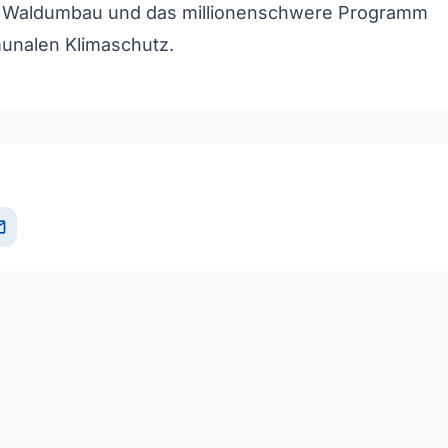
r Waldumbau und das millionenschwere Programm
unalen Klimaschutz.
il