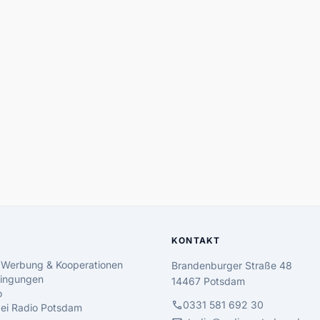
KONTAKT
 Werbung & Kooperationen
Brandenburger Straße 48
ingungen
14467 Potsdam
o
call
0331 581 692 30
 bei Radio Potsdam