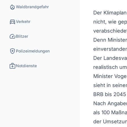
local_fire_department
Waldbrandgefahr
Der Klimaplan
directions_car
nicht, wie ge
Verkehr
verabschiedet
speed
Blitzer
Denn Minister
einverstanden
local_police
Polizeimeldungen
Der Landesvat
medical_services
Notdienste
realistisch u
Minister Voge
sieht in seine
BRB bis 2045 
Nach Angaben
als 100 Maßna
der Umsetzun