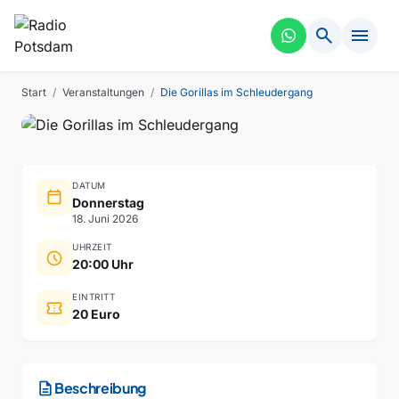
search
menu
THEATER
VERGANGEN
Die Gorillas im Schleudergang
Start
/
Veranstaltungen
/
Die Gorillas im Schleudergang
DATUM
calendar_today
Donnerstag
18. Juni 2026
UHRZEIT
schedule
20:00 Uhr
EINTRITT
confirmation_number
20 Euro
description
Beschreibung