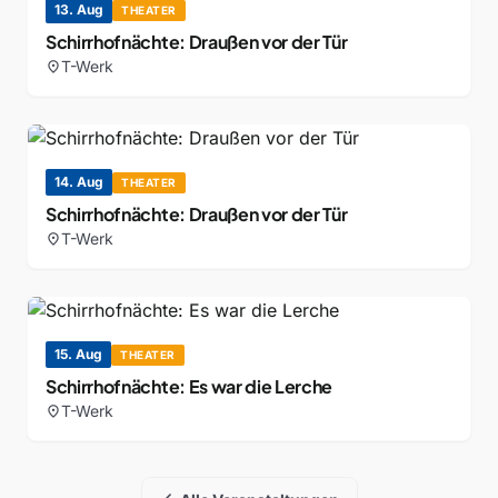
13. Aug
THEATER
Schirrhofnächte: Draußen vor der Tür
T-Werk
location_on
14. Aug
THEATER
Schirrhofnächte: Draußen vor der Tür
T-Werk
location_on
15. Aug
THEATER
Schirrhofnächte: Es war die Lerche
T-Werk
location_on