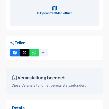
map
In OpenStreetMap öffnen
share
Teilen
link
event_busy
Veranstaltung beendet
Diese Veranstaltung hat bereits stattgefunden.
Details