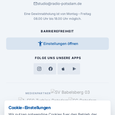
mail
studio@radio-potsdam.de
Eine Gewinnabholung ist von Montag – Freitag
08.00 Uhr bis 18.00 Uhr möglich.
BARRIEREFREIHEIT
accessibility_new
Einstellungen öffnen
FOLGE UNS
UNSERE APPS
MEDIENPARTNER
Cookie-Einstellungen
Wir nutzen notwendige Cookies fuer den Betrieb der