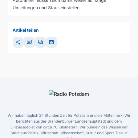
Autofahrer müssen sich damit weiter auf lange
Umleitungen und Staus einstellen.
Artikel teilen
share
chat
forum
mail
Wir haben täglich 24 Stunden Zeit für Potsdam und die Mittelmark. Wir
berichten aus der Brandenburger Landeshauptstadt und dem
Einzugsgebiet von circa 70 Kilometern. Wir bündeln das Wissen der
Stadt aus Politik, Wirtschaft, Wissenschaft, Kultur und Sport. Das ist