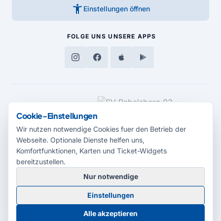
accessibility_new
Einstellungen öffnen
FOLGE UNS
UNSERE APPS
MEDIENPARTNER
Cookie-Einstellungen
Wir nutzen notwendige Cookies fuer den Betrieb der
Webseite. Optionale Dienste helfen uns,
Komfortfunktionen, Karten und Ticket-Widgets
bereitzustellen.
Nur notwendige
© 2026 Radio Potsdam. Webseite entwickelt durch die
Medienagentur
Einstellungen
Babelsberg
Barrierefreiheitserklärung
AGB
Datenschutz
Impressum
Alle akzeptieren
Cookie-Einstellungen