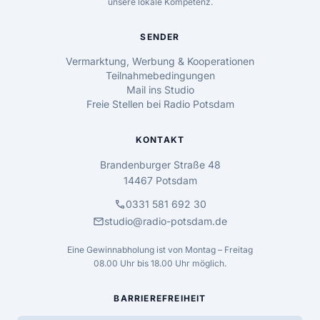
unsere lokale Kompetenz.
SENDER
Vermarktung, Werbung & Kooperationen
Teilnahmebedingungen
Mail ins Studio
Freie Stellen bei Radio Potsdam
KONTAKT
Brandenburger Straße 48
14467 Potsdam
call
0331 581 692 30
mail
studio@radio-potsdam.de
Eine Gewinnabholung ist von Montag – Freitag
08.00 Uhr bis 18.00 Uhr möglich.
BARRIEREFREIHEIT