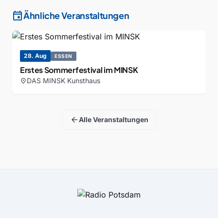
event
Ähnliche Veranstaltungen
28. Aug
ESSEN
Erstes Sommerfestival im MINSK
DAS MINSK Kunsthaus
location_on
arrow_back
Alle Veranstaltungen