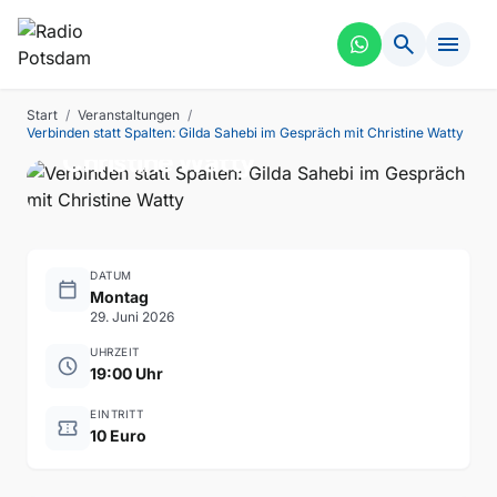
search
menu
KUNST
VERGANGEN
Verbinden statt Spalten:
Start
/
Veranstaltungen
/
Gilda Sahebi im Gespräch mit
Verbinden statt Spalten: Gilda Sahebi im Gespräch mit Christine Watty
Christine Watty
DATUM
calendar_today
Montag
29. Juni 2026
UHRZEIT
schedule
19:00 Uhr
EINTRITT
confirmation_number
10 Euro