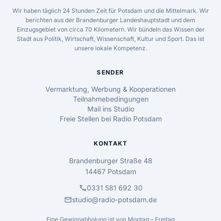
Wir haben täglich 24 Stunden Zeit für Potsdam und die Mittelmark. Wir
berichten aus der Brandenburger Landeshauptstadt und dem
Einzugsgebiet von circa 70 Kilometern. Wir bündeln das Wissen der
Stadt aus Politik, Wirtschaft, Wissenschaft, Kultur und Sport. Das ist
unsere lokale Kompetenz.
SENDER
Vermarktung, Werbung & Kooperationen
Teilnahmebedingungen
Mail ins Studio
Freie Stellen bei Radio Potsdam
KONTAKT
Brandenburger Straße 48
14467 Potsdam
call
0331 581 692 30
mail
studio@radio-potsdam.de
Eine Gewinnabholung ist von Montag – Freitag