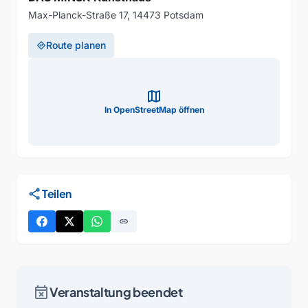
Max-Planck-Straße 17, 14473 Potsdam
Route planen
directions
map
In OpenStreetMap öffnen
share
Teilen
link
event_busy
Veranstaltung beendet