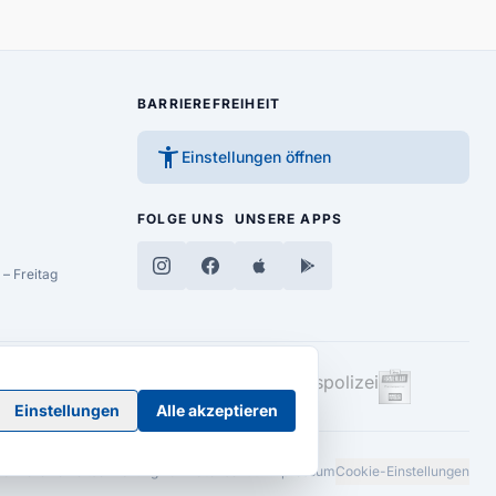
BARRIEREFREIHEIT
accessibility_new
Einstellungen öffnen
FOLGE UNS
UNSERE APPS
– Freitag
Einstellungen
Alle akzeptieren
Barrierefreiheitserklärung
AGB
Datenschutz
Impressum
Cookie-Einstellungen