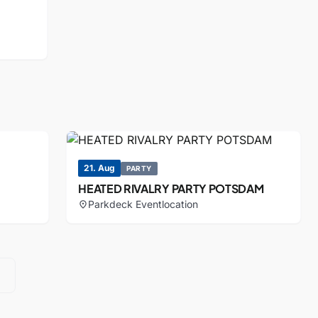
21. Aug
PARTY
HEATED RIVALRY PARTY POTSDAM
Parkdeck Eventlocation
location_on