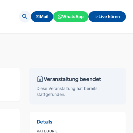
search
Mail
WhatsApp
Live hören
mail
play_arrow
ub
event_busy
Veranstaltung beendet
Diese Veranstaltung hat bereits
stattgefunden.
Details
KATEGORIE