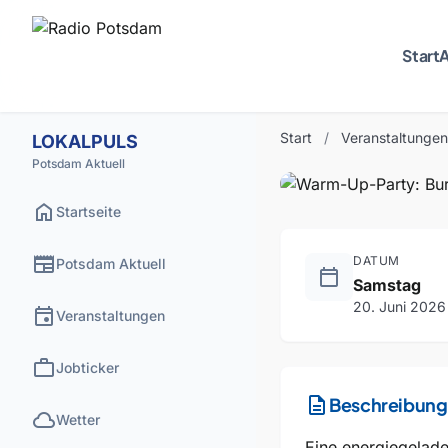
Start
A
PARTY
VERGAN
Warm-U
Start
/
Veranstaltungen
LOKALPULS
Potsdam Aktuell
home
Startseite
newspaper
DATUM
Potsdam Aktuell
calendar_today
Samstag
20. Juni 2026
event
Veranstaltungen
work
Jobticker
description
Beschreibung
cloud
Wetter
Eine energiegelade