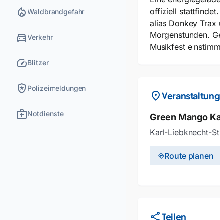
local_fire_department
offiziell stattfin
Waldbrandgefahr
alias Donkey Trax 
Morgenstunden. Ge
directions_car
Verkehr
Musikfest einstimm
speed
Blitzer
local_police
Polizeimeldungen
location_on
Veranstaltung
medical_services
Notdienste
Green Mango Kar
Karl-Liebknecht-S
Route planen
directions
share
Teilen