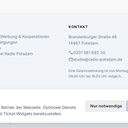
KONTAKT
 Werbung & Kooperationen
Brandenburger Straße 48
ingungen
14467 Potsdam
o
call
0331 581 692 30
 bei Radio Potsdam
mail
studio@radio-potsdam.de
Eine Gewinnabholung ist von Montag 
08.00 Uhr bis 18.00 Uhr möglich.
Nur notwendige
Betrieb der Webseite. Optionale Dienste
d Ticket-Widgets bereitzustellen.
elsberg