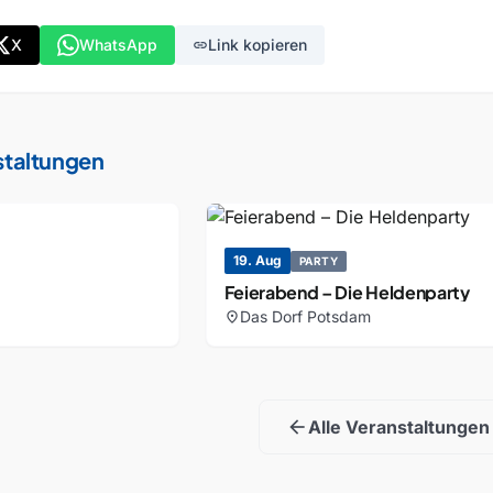
X
WhatsApp
Link kopieren
link
staltungen
19. Aug
PARTY
Feierabend – Die Heldenparty
Das Dorf Potsdam
location_on
arrow_back
Alle Veranstaltungen