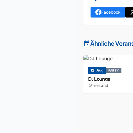
Facebook
event
Ähnliche Veran
12. Aug
PARTY
DJ Lounge
freiLand
location_on