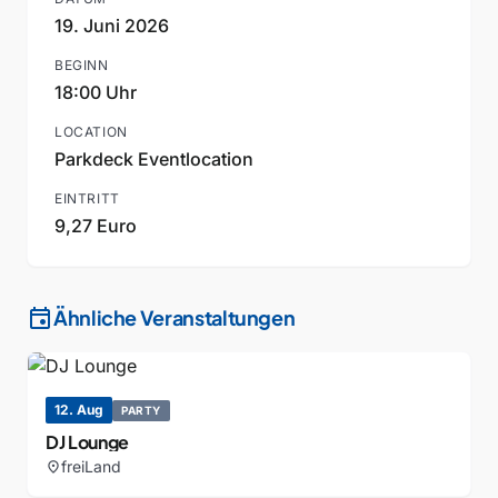
19. Juni 2026
BEGINN
18:00 Uhr
LOCATION
Parkdeck Eventlocation
EINTRITT
9,27 Euro
event
Ähnliche Veranstaltungen
12. Aug
PARTY
DJ Lounge
freiLand
location_on