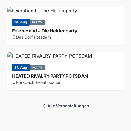
19. Aug
PARTY
Feierabend – Die Heldenparty
Das Dorf Potsdam
location_on
21. Aug
PARTY
HEATED RIVALRY PARTY POTSDAM
Parkdeck Eventlocation
location_on
arrow_back
Alle Veranstaltungen