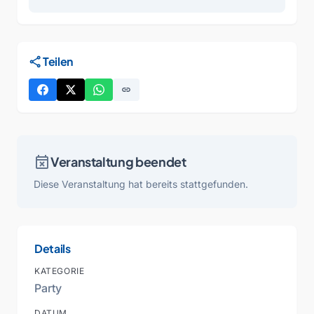
share
Teilen
link
event_busy
Veranstaltung beendet
Diese Veranstaltung hat bereits stattgefunden.
Details
KATEGORIE
Party
DATUM