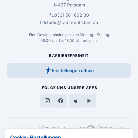
14467 Potsdam
call
0331 581 692 30
mail
studio@radio-potsdam.de
Eine Gewinnabholung ist von Montag – Freitag
08.00 Uhr bis 18.00 Uhr möglich.
BARRIEREFREIHEIT
accessibility_new
Einstellungen öffnen
FOLGE UNS
UNSERE APPS
MEDIENPARTNER
Cookie-Einstellungen