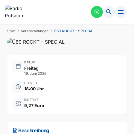
search
menu
PARTY
VERGANGEN
Ü60 ROCKT – SPECIAL
Start
/
Veranstaltungen
/
Ü60 ROCKT – SPECIAL
DATUM
calendar_today
Freitag
19. Juni 2026
UHRZEIT
schedule
18:00 Uhr
EINTRITT
confirmation_number
9,27 Euro
description
Beschreibung