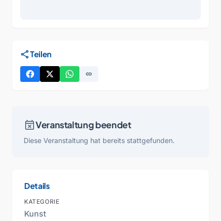
share
Teilen
link
event_busy
Veranstaltung beendet
Diese Veranstaltung hat bereits stattgefunden.
Details
KATEGORIE
Kunst