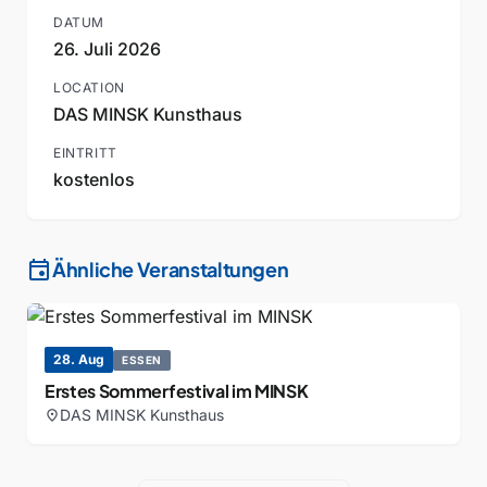
DATUM
26. Juli 2026
LOCATION
DAS MINSK Kunsthaus
EINTRITT
kostenlos
event
Ähnliche Veranstaltungen
28. Aug
ESSEN
Erstes Sommerfestival im MINSK
DAS MINSK Kunsthaus
location_on