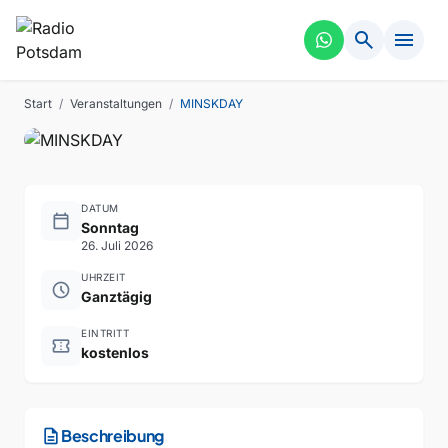
search
menu
KUNST
VERGANGEN
MINSKDAY
Start
/
Veranstaltungen
/
MINSKDAY
DATUM
calendar_today
Sonntag
26. Juli 2026
UHRZEIT
schedule
Ganztägig
EINTRITT
confirmation_number
kostenlos
description
Beschreibung