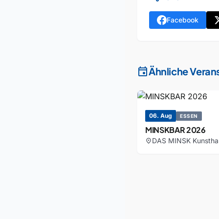
Facebook
event
Ähnliche Veran
06. Aug
ESSEN
MINSKBAR 2026
DAS MINSK Kunstha
location_on