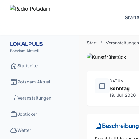
Start
A
ESSEN
VERGAN
Kunstfr
Start
/
Veranstaltungen
LOKALPULS
Potsdam Aktuell
home
Startseite
newspaper
DATUM
Potsdam Aktuell
calendar_today
Sonntag
19. Juli 2026
event
Veranstaltungen
work
Jobticker
description
Beschreibung
cloud
Wetter
Kunst trifft Frühs