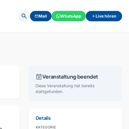
search
Mail
WhatsApp
Live hören
mail
play_arrow
event_busy
Veranstaltung beendet
Diese Veranstaltung hat bereits
stattgefunden.
Details
KATEGORIE
n