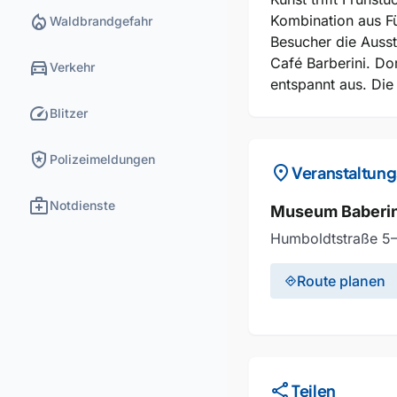
local_fire_department
Kombination aus F
Waldbrandgefahr
Besucher die Ausst
Café Barberini. Do
directions_car
Verkehr
entspannt aus. Die
speed
Blitzer
local_police
Polizeimeldungen
location_on
Veranstaltung
medical_services
Notdienste
Museum Baberin
Humboldtstraße 5
Route planen
directions
share
Teilen