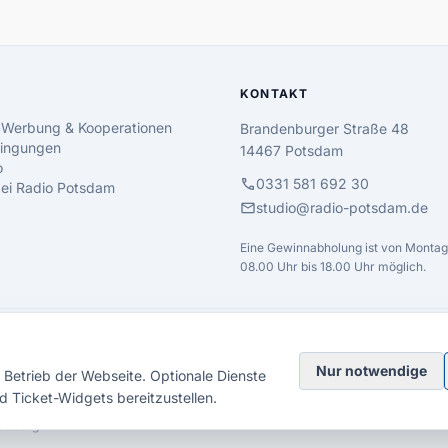
KONTAKT
 Werbung & Kooperationen
Brandenburger Straße 48
ingungen
14467 Potsdam
o
call
0331 581 692 30
 bei Radio Potsdam
mail
studio@radio-potsdam.de
Eine Gewinnabholung ist von Montag 
08.00 Uhr bis 18.00 Uhr möglich.
Nur notwendige
Betrieb der Webseite. Optionale Dienste
d Ticket-Widgets bereitzustellen.
elsberg