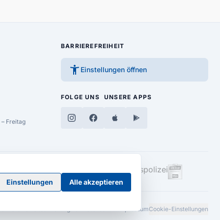
BARRIEREFREIHEIT
accessibility_new
Einstellungen öffnen
FOLGE UNS
UNSERE APPS
– Freitag
Einstellungen
Alle akzeptieren
Barrierefreiheitserklärung
AGB
Datenschutz
Impressum
Cookie-Einstellungen