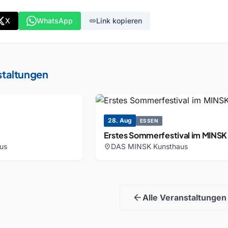
X
WhatsApp
Link kopieren
link
staltungen
28. Aug
ESSEN
Erstes Sommerfestival im MINSK
us
DAS MINSK Kunsthaus
location_on
arrow_back
Alle Veranstaltungen