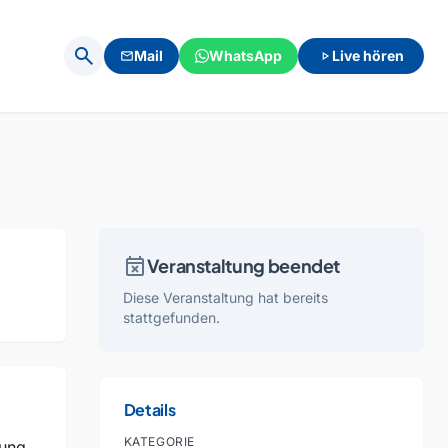
search
Mail
WhatsApp
Live hören
mail
play_arrow
event_busy
Veranstaltung beendet
Diese Veranstaltung hat bereits
stattgefunden.
Details
KATEGORIE
rung