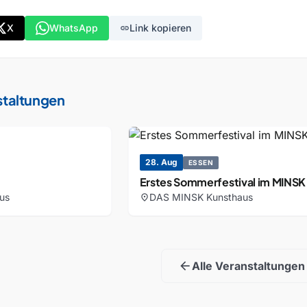
X
WhatsApp
Link kopieren
link
staltungen
28. Aug
ESSEN
Erstes Sommerfestival im MINSK
us
DAS MINSK Kunsthaus
location_on
arrow_back
Alle Veranstaltungen