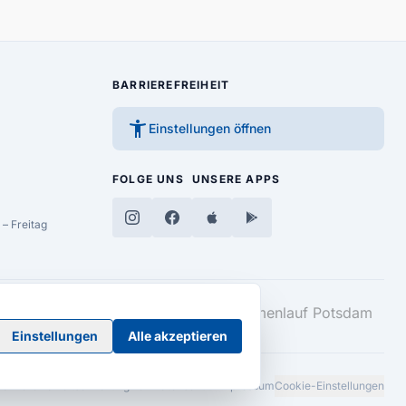
BARRIEREFREIHEIT
accessibility_new
Einstellungen öffnen
FOLGE UNS
UNSERE APPS
– Freitag
Einstellungen
Alle akzeptieren
Barrierefreiheitserklärung
AGB
Datenschutz
Impressum
Cookie-Einstellungen