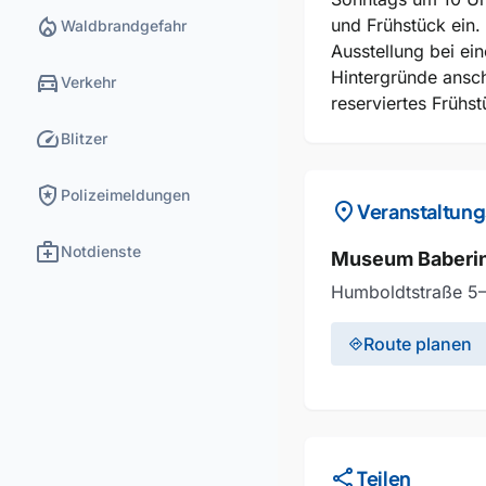
local_fire_department
und Frühstück ein.
Waldbrandgefahr
Ausstellung bei ei
Hintergründe ansch
directions_car
Verkehr
reserviertes Frühs
speed
Blitzer
local_police
Polizeimeldungen
location_on
Veranstaltung
medical_services
Notdienste
Museum Baberin
Humboldtstraße 5
Route planen
directions
share
Teilen