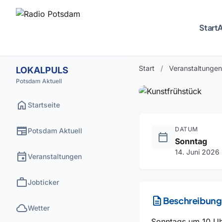
Start
A
ESSEN
VERGAN
Kunstfr
Start
/
Veranstaltungen
LOKALPULS
Potsdam Aktuell
home
Startseite
newspaper
DATUM
Potsdam Aktuell
calendar_today
Sonntag
14. Juni 2026
event
Veranstaltungen
work
Jobticker
description
Beschreibung
cloud
Wetter
Sonntags um 10 Uh