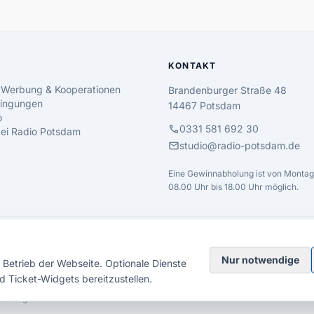
KONTAKT
 Werbung & Kooperationen
Brandenburger Straße 48
ingungen
14467 Potsdam
o
call
0331 581 692 30
 bei Radio Potsdam
mail
studio@radio-potsdam.de
Eine Gewinnabholung ist von Montag 
08.00 Uhr bis 18.00 Uhr möglich.
Nur notwendige
Betrieb der Webseite. Optionale Dienste
d Ticket-Widgets bereitzustellen.
elsberg