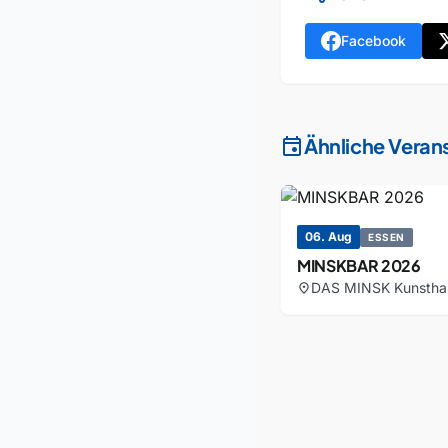
Facebook
event
Ähnliche Veran
06. Aug
ESSEN
MINSKBAR 2026
DAS MINSK Kunstha
location_on