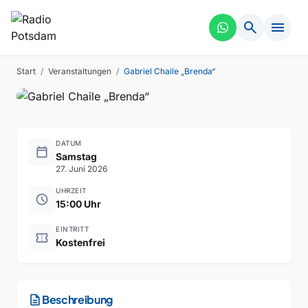
search
menu
ESSEN
VERGANGEN
Gabriel Chaile „Brenda“
Start
/
Veranstaltungen
/
Gabriel Chaile „Brenda“
DATUM
calendar_today
Samstag
27. Juni 2026
UHRZEIT
schedule
15:00 Uhr
EINTRITT
confirmation_number
Kostenfrei
description
Beschreibung