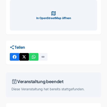
map
In OpenStreetMap öffnen
share
Teilen
link
event_busy
Veranstaltung beendet
Diese Veranstaltung hat bereits stattgefunden.