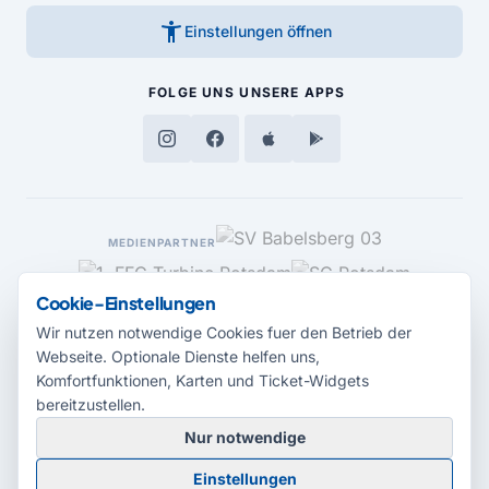
accessibility_new
Einstellungen öffnen
FOLGE UNS
UNSERE APPS
MEDIENPARTNER
Cookie-Einstellungen
Wir nutzen notwendige Cookies fuer den Betrieb der
Webseite. Optionale Dienste helfen uns,
Komfortfunktionen, Karten und Ticket-Widgets
bereitzustellen.
Nur notwendige
© 2026 Radio Potsdam. Webseite entwickelt durch die
Medienagentur
Einstellungen
Babelsberg