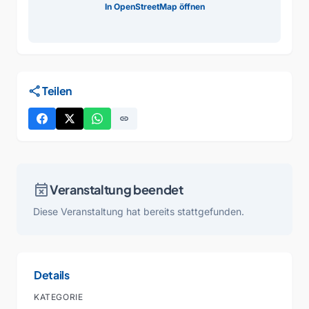
In OpenStreetMap öffnen
share
Teilen
link
event_busy
Veranstaltung beendet
Diese Veranstaltung hat bereits stattgefunden.
Details
KATEGORIE