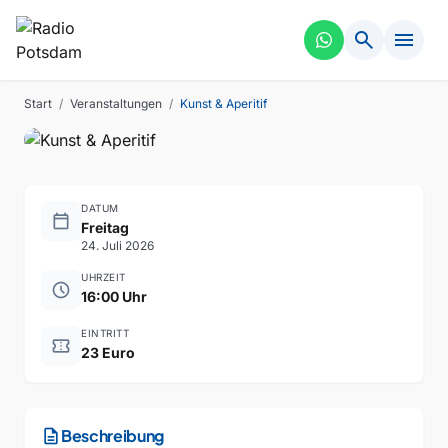
search
menu
FÜHRUNG
VERGANGEN
Kunst & Aperitif
Start
/
Veranstaltungen
/
Kunst & Aperitif
DATUM
calendar_today
Freitag
24. Juli 2026
UHRZEIT
schedule
16:00 Uhr
EINTRITT
confirmation_number
23 Euro
description
Beschreibung