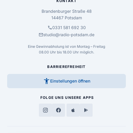
KONTAKT
Brandenburger Straße 48
14467 Potsdam
call
0331 581 692 30
mail
studio@radio-potsdam.de
Eine Gewinnabholung ist von Montag – Freitag
08.00 Uhr bis 18.00 Uhr möglich.
BARRIEREFREIHEIT
accessibility_new
Einstellungen öffnen
FOLGE UNS
UNSERE APPS