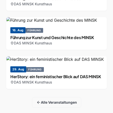
DAS MINSK Kunsthaus
location_on
16. Aug
FÜHRUNG
Führung zur Kunst und Geschichte des MINSK
DAS MINSK Kunsthaus
location_on
29. Aug
FÜHRUNG
HerStory: ein feministischer Blick auf DAS MINSK
DAS MINSK Kunsthaus
location_on
arrow_back
Alle Veranstaltungen