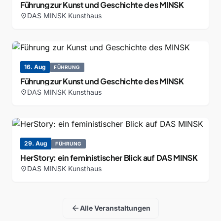
Führung zur Kunst und Geschichte des MINSK
DAS MINSK Kunsthaus
location_on
16. Aug
FÜHRUNG
Führung zur Kunst und Geschichte des MINSK
DAS MINSK Kunsthaus
location_on
29. Aug
FÜHRUNG
HerStory: ein feministischer Blick auf DAS MINSK
DAS MINSK Kunsthaus
location_on
arrow_back
Alle Veranstaltungen