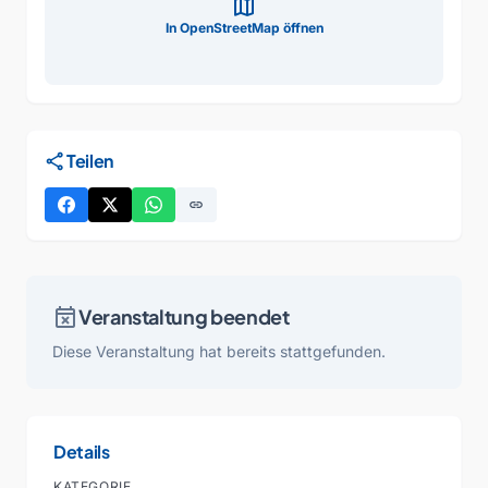
map
In OpenStreetMap öffnen
share
Teilen
link
event_busy
Veranstaltung beendet
Diese Veranstaltung hat bereits stattgefunden.
Details
KATEGORIE