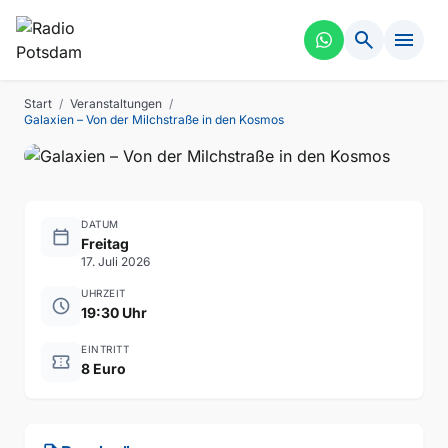
search
menu
FÜHRUNG
VERGANGEN
Galaxien – Von der
Start
/
Veranstaltungen
/
Milchstraße in den Kosmos
Galaxien – Von der Milchstraße in den Kosmos
DATUM
calendar_today
Freitag
17. Juli 2026
UHRZEIT
schedule
19:30 Uhr
EINTRITT
confirmation_number
8 Euro