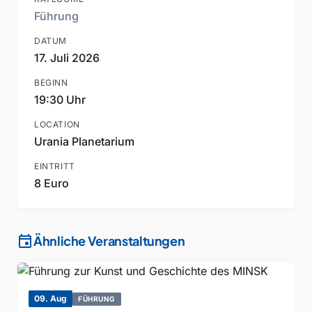
Führung
DATUM
17. Juli 2026
BEGINN
19:30 Uhr
LOCATION
Urania Planetarium
EINTRITT
8 Euro
event
Ähnliche Veranstaltungen
09. Aug
FÜHRUNG