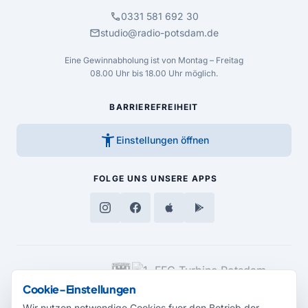
call
0331 581 692 30
mail
studio@radio-potsdam.de
Eine Gewinnabholung ist von Montag – Freitag
08.00 Uhr bis 18.00 Uhr möglich.
BARRIEREFREIHEIT
accessibility_new
Einstellungen öffnen
FOLGE UNS
UNSERE APPS
MEDIENPARTNER
Cookie-Einstellungen
Wir nutzen notwendige Cookies fuer den Betrieb der