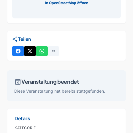
In OpenStreetMap öffnen
share
Teilen
link
event_busy
Veranstaltung beendet
Diese Veranstaltung hat bereits stattgefunden.
Details
KATEGORIE