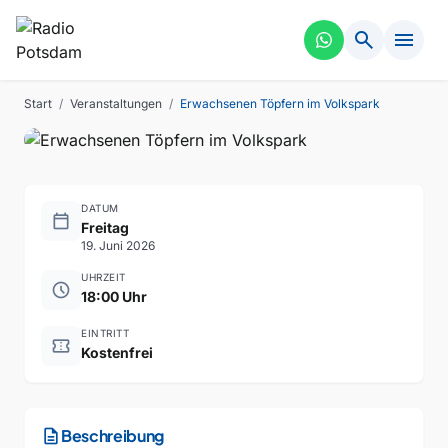
INTERAKTIV
VERGANGEN
search
menu
Erwachsenen Töpfern im
Volkspark
Start
/
Veranstaltungen
/
Erwachsenen Töpfern im Volkspark
DATUM
calendar_today
Freitag
19. Juni 2026
UHRZEIT
schedule
18:00 Uhr
EINTRITT
confirmation_number
Kostenfrei
description
Beschreibung