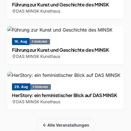
Führung zur Kunst und Geschichte des MINSK
DAS MINSK Kunsthaus
location_on
16. Aug
FÜHRUNG
Führung zur Kunst und Geschichte des MINSK
DAS MINSK Kunsthaus
location_on
29. Aug
FÜHRUNG
HerStory: ein feministischer Blick auf DAS MINSK
DAS MINSK Kunsthaus
location_on
arrow_back
Alle Veranstaltungen