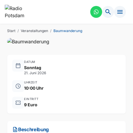
search
menu
FÜHRUNG
VERGANGEN
Baumwanderung
Start
/
Veranstaltungen
/
Baumwanderung
DATUM
calendar_today
Sonntag
21. Juni 2026
UHRZEIT
schedule
10:00 Uhr
EINTRITT
confirmation_number
9 Euro
description
Beschreibung