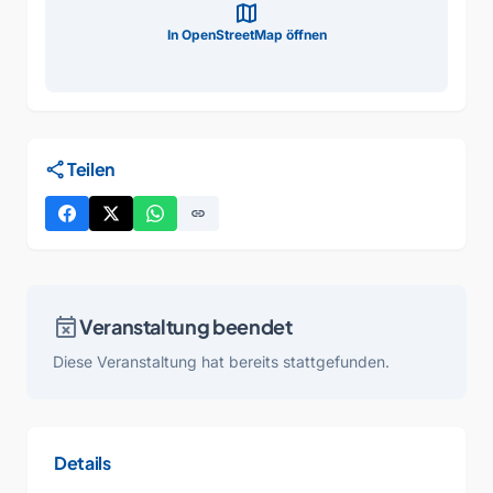
map
In OpenStreetMap öffnen
share
Teilen
link
event_busy
Veranstaltung beendet
Diese Veranstaltung hat bereits stattgefunden.
Details