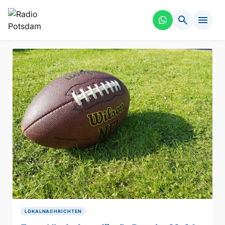
search
menu
LOKALNACHRICHTEN