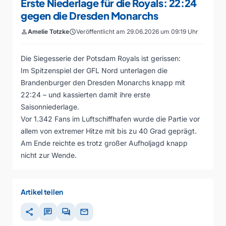
Erste Niederlage für die Royals: 22:24
gegen die Dresden Monarchs
person
Amelie Totzke
schedule
Veröffentlicht am 29.06.2026 um 09:19 Uhr
Die Siegesserie der Potsdam Royals ist gerissen:
Im Spitzenspiel der GFL Nord unterlagen die
Brandenburger den Dresden Monarchs knapp mit
22:24 – und kassierten damit ihre erste
Saisonniederlage.
Vor 1.342 Fans im Luftschiffhafen wurde die Partie vor
allem von extremer Hitze mit bis zu 40 Grad geprägt.
Am Ende reichte es trotz großer Aufholjagd knapp
nicht zur Wende.
Artikel teilen
share
chat
forum
mail