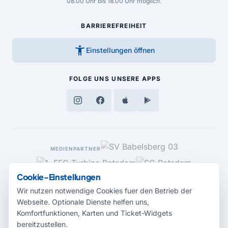
08.00 Uhr bis 18.00 Uhr möglich.
BARRIEREFREIHEIT
accessibility_new
Einstellungen öffnen
FOLGE UNS
UNSERE APPS
MEDIENPARTNER
Cookie-Einstellungen
Wir nutzen notwendige Cookies fuer den Betrieb der
Webseite. Optionale Dienste helfen uns,
Komfortfunktionen, Karten und Ticket-Widgets
bereitzustellen.