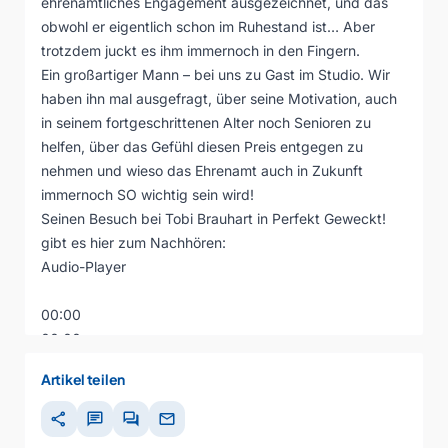
ehrenamtliches Engagement ausgezeichnet, und das
obwohl er eigentlich schon im Ruhestand ist… Aber
trotzdem juckt es ihm immernoch in den Fingern.
Ein großartiger Mann – bei uns zu Gast im Studio. Wir
haben ihn mal ausgefragt, über seine Motivation, auch
in seinem fortgeschrittenen Alter noch Senioren zu
helfen, über das Gefühl diesen Preis entgegen zu
nehmen und wieso das Ehrenamt auch in Zukunft
immernoch SO wichtig sein wird!
Seinen Besuch bei Tobi Brauhart in Perfekt Geweckt!
gibt es hier zum Nachhören:
Audio-Player
00:00
00:00
00:00
Artikel teilen
share
chat
forum
mail