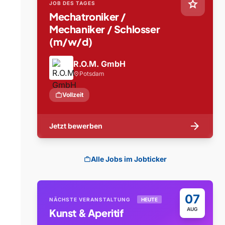
star
JOB DES TAGES
Mechatroniker /
Mechaniker / Schlosser
(m/w/d)
R.O.M. GmbH
Potsdam
location_on
work
Vollzeit
arrow_forward
Jetzt bewerben
Alle Jobs im Jobticker
work
07
NÄCHSTE VERANSTALTUNG
HEUTE
AUG
Kunst & Aperitif