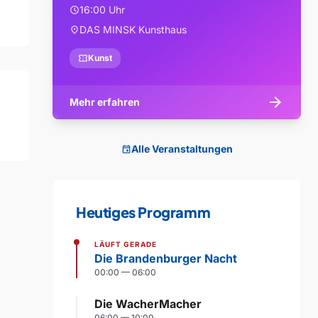
16:00 Uhr
schedule
DAS MINSK Kunsthaus
location_on
confirmation_number
Kunst
arrow_forward
Mehr erfahren
Alle Veranstaltungen
event
Heutiges Programm
LÄUFT GERADE
Die Brandenburger Nacht
00:00 — 06:00
Die WacherMacher
06:00 — 10:00