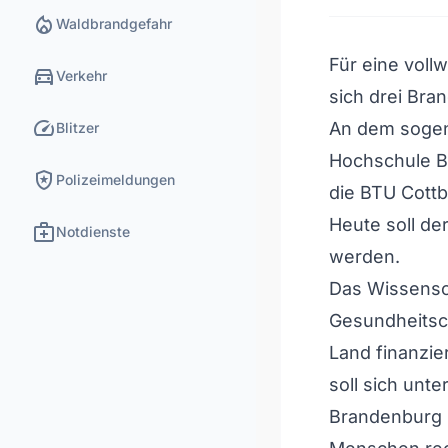
local_fire_department
Waldbrandgefahr
Für eine voll
directions_car
Verkehr
sich drei Br
speed
An dem sogen
Blitzer
Hochschule B
local_police
Polizeimeldungen
die BTU Cottb
Heute soll de
medical_services
Notdienste
werden.
Das Wissensch
Gesundheitsca
Land finanzie
soll sich unt
Brandenburg m