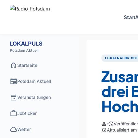
Start
A
LOKALPULS
Potsdam Aktuell
LOKALNACHRICH
home
Startseite
Zusa
newspaper
Potsdam Aktuell
drei
event
Veranstaltungen
Hoch
work
Jobticker
person
schedule
Veröffentli
cloud
Wetter
update
Aktualisiert a