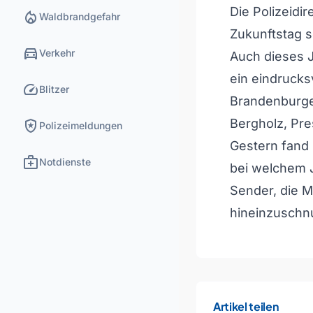
Die Polizeidi
local_fire_department
Waldbrandgefahr
Zukunftstag s
directions_car
Verkehr
Auch dieses J
ein eindrucks
speed
Blitzer
Brandenburger
local_police
Bergholz, Pre
Polizeimeldungen
Gestern fand 
medical_services
Notdienste
bei welchem 
Sender, die M
hineinzuschn
Artikel teilen