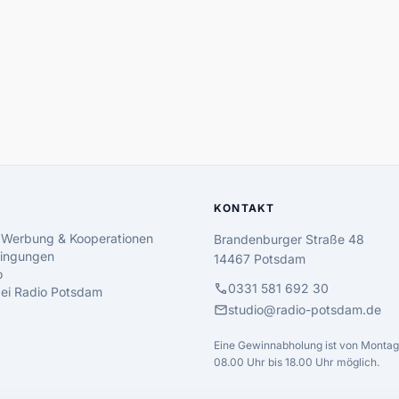
KONTAKT
 Werbung & Kooperationen
Brandenburger Straße 48
ingungen
14467 Potsdam
o
call
0331 581 692 30
 bei Radio Potsdam
mail
studio@radio-potsdam.de
Eine Gewinnabholung ist von Montag 
08.00 Uhr bis 18.00 Uhr möglich.