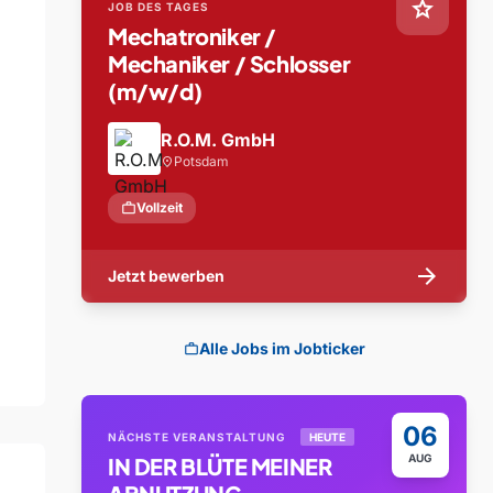
star
JOB DES TAGES
Mechatroniker /
Mechaniker / Schlosser
(m/w/d)
R.O.M. GmbH
Potsdam
location_on
work
Vollzeit
arrow_forward
Jetzt bewerben
Alle Jobs im Jobticker
work
06
NÄCHSTE VERANSTALTUNG
HEUTE
AUG
IN DER BLÜTE MEINER