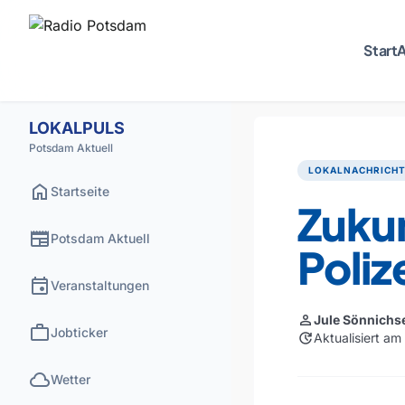
Start
A
LOKALPULS
Potsdam Aktuell
LOKALNACHRICH
home
Startseite
Zukun
newspaper
Potsdam Aktuell
Poliz
event
Veranstaltungen
person
Jule Sönnichs
work
Jobticker
update
Aktualisiert a
cloud
Wetter