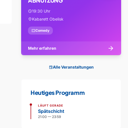
ABNUTZUNG
19:30 Uhr
schedule
Kabarett Obelisk
location_on
confirmation_number
Comedy
arrow_forward
Mehr erfahren
Alle Veranstaltungen
event
Heutiges Programm
LÄUFT GERADE
Spätschicht
21:00 — 23:59