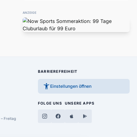
ANZEIGE
BARRIEREFREIHEIT
accessibility_new
Einstellungen öffnen
FOLGE UNS
UNSERE APPS
– Freitag