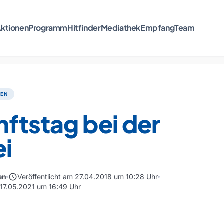
ktionen
Programm
Hitfinder
Mediathek
Empfang
Team
TEN
ftstag bei der
ei
schedule
en
Veröffentlicht am 27.04.2018 um 10:28 Uhr
m 17.05.2021 um 16:49 Uhr