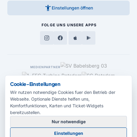
accessibility_new
Einstellungen öffnen
FOLGE UNS
UNSERE APPS
MEDIENPARTNER
Cookie-Einstellungen
Wir nutzen notwendige Cookies fuer den Betrieb der
Webseite. Optionale Dienste helfen uns,
Komfortfunktionen, Karten und Ticket-Widgets
bereitzustellen.
Nur notwendige
© 2026 Radio Potsdam. Webseite entwickelt durch die
Medienagentur
Einstellungen
Babelsberg