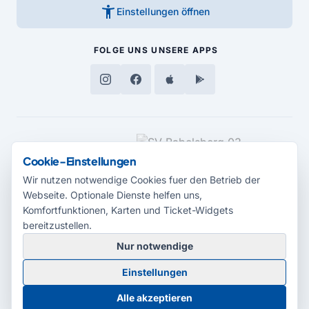
accessibility_new
Einstellungen öffnen
FOLGE UNS
UNSERE APPS
MEDIENPARTNER
Cookie-Einstellungen
Wir nutzen notwendige Cookies fuer den Betrieb der
Webseite. Optionale Dienste helfen uns,
Komfortfunktionen, Karten und Ticket-Widgets
bereitzustellen.
Nur notwendige
© 2026 Radio Potsdam. Webseite entwickelt durch die
Medienagentur
Einstellungen
Babelsberg
Barrierefreiheitserklärung
AGB
Datenschutz
Impressum
Alle akzeptieren
Cookie-Einstellungen