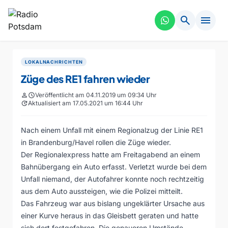
search
menu
LOKALNACHRICHTEN
Züge des RE1 fahren wieder
person
schedule
Veröffentlicht am 04.11.2019 um 09:34 Uhr
update
Aktualisiert am 17.05.2021 um 16:44 Uhr
Nach einem Unfall mit einem Regionalzug der Linie RE1
in Brandenburg/Havel rollen die Züge wieder.
Der Regionalexpress hatte am Freitagabend an einem
Bahnübergang ein Auto erfasst. Verletzt wurde bei dem
Unfall niemand, der Autofahrer konnte noch rechtzeitig
aus dem Auto aussteigen, wie die Polizei mitteilt.
Das Fahrzeug war aus bislang ungeklärter Ursache aus
einer Kurve heraus in das Gleisbett geraten und hatte
sich dort festgefahren. Die genaueren Umstände