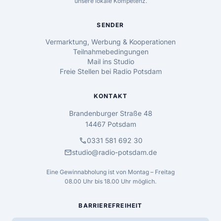
unsere lokale Kompetenz.
SENDER
Vermarktung, Werbung & Kooperationen
Teilnahmebedingungen
Mail ins Studio
Freie Stellen bei Radio Potsdam
KONTAKT
Brandenburger Straße 48
14467 Potsdam
call
0331 581 692 30
mail
studio@radio-potsdam.de
Eine Gewinnabholung ist von Montag – Freitag
08.00 Uhr bis 18.00 Uhr möglich.
BARRIEREFREIHEIT