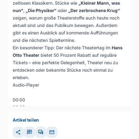
zeitlosen Klassikern. Stücke wie
„Kleiner Mann, was
nun“
,
„Die Physiker“
oder
„Der zerbrochene Krug“
zeigen, warum große Theaterstoffe auch heute noch
aktuell sind und das Publikum bewegen. Außerdem
gibt es einen Ausblick auf kommende Aufführungen
und die nächsten Spieltermine.
Ein besonderer Tipp: Der nächste Theatertag im
Hans
Otto Theater
bietet 50 Prozent Rabatt auf reguläre
Tickets – eine perfekte Gelegenheit, Theater neu zu
entdecken oder bekannte Stücke noch einmal zu
erleben.
Audio-Player
00:00
00:00
00:00
Artikel teilen
share
chat
forum
mail