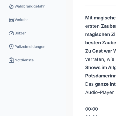
local_fire_department
Waldbrandgefahr
Mit magische
directions_car
Verkehr
ersten
Zaube
speed
Blitzer
magischen Zi
besten Zaube
local_police
Polizeimeldungen
Zu Gast war 
medical_services
verraten, wie
Notdienste
Shows im All
Potsdamerinn
Das
ganze Int
Audio-Player
00:00