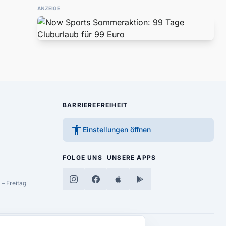
ANZEIGE
BARRIEREFREIHEIT
accessibility_new
Einstellungen öffnen
FOLGE UNS
UNSERE APPS
– Freitag