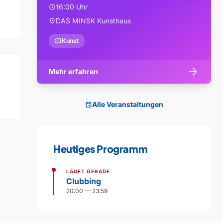
16:00 Uhr
schedule
DAS MINSK Kunsthaus
location_on
confirmation_number
Kunst
arrow_forward
Mehr erfahren
Alle Veranstaltungen
event
Heutiges Programm
LÄUFT GERADE
Clubbing
20:00 — 23:59