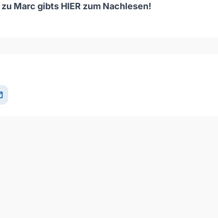
 zu Marc gibts
HIER
zum Nachlesen!
och/Runter benutzen, um die Lautstärke zu regeln.
il