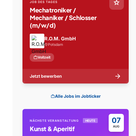
star
JOB DES TAGES
Mechatroniker /
Mechaniker / Schlosser
(m/w/d)
R.O.M. GmbH
Potsdam
location_on
work
Vollzeit
arrow_forward
Jetzt bewerben
Alle Jobs im Jobticker
work
07
NÄCHSTE VERANSTALTUNG
HEUTE
AUG
Kunst & Aperitif