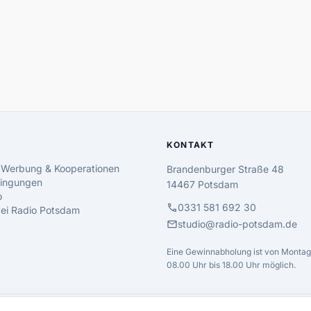
KONTAKT
 Werbung & Kooperationen
Brandenburger Straße 48
ingungen
14467 Potsdam
o
call
0331 581 692 30
 bei Radio Potsdam
mail
studio@radio-potsdam.de
Eine Gewinnabholung ist von Montag 
08.00 Uhr bis 18.00 Uhr möglich.