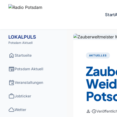
Start
A
LOKALPULS
Potsdam Aktuell
home
Startseite
AKTUELLES
Zaub
newspaper
Potsdam Aktuell
Weid
event
Veranstaltungen
Pots
work
Jobticker
cloud
Wetter
person
schedule
Veröffentli