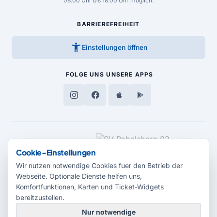
08.00 Uhr bis 18.00 Uhr möglich.
BARRIEREFREIHEIT
accessibility_new
Einstellungen öffnen
FOLGE UNS
UNSERE APPS
MEDIENPARTNER
Cookie-Einstellungen
Wir nutzen notwendige Cookies fuer den Betrieb der
Webseite. Optionale Dienste helfen uns,
Komfortfunktionen, Karten und Ticket-Widgets
bereitzustellen.
Nur notwendige