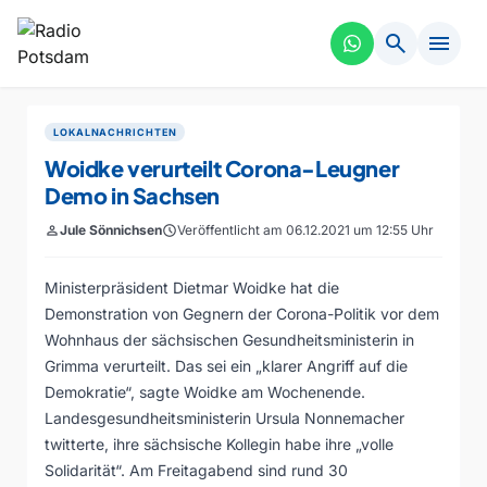
search
menu
LOKALNACHRICHTEN
Woidke verurteilt Corona-Leugner
Demo in Sachsen
person
Jule Sönnichsen
schedule
Veröffentlicht am 06.12.2021 um 12:55 Uhr
Ministerpräsident Dietmar Woidke hat die
Demonstration von Gegnern der Corona-Politik vor dem
Wohnhaus der sächsischen Gesundheitsministerin in
Grimma verurteilt. Das sei ein „klarer Angriff auf die
Demokratie“, sagte Woidke am Wochenende.
Landesgesundheitsministerin Ursula Nonnemacher
twitterte, ihre sächsische Kollegin habe ihre „volle
Solidarität“. Am Freitagabend sind rund 30