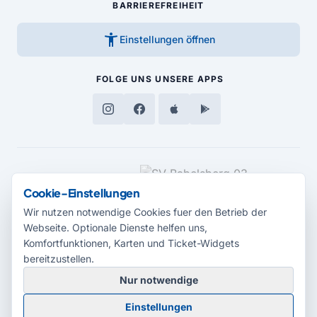
BARRIEREFREIHEIT
accessibility_new
Einstellungen öffnen
FOLGE UNS
UNSERE APPS
MEDIENPARTNER
Cookie-Einstellungen
Wir nutzen notwendige Cookies fuer den Betrieb der
Webseite. Optionale Dienste helfen uns,
Komfortfunktionen, Karten und Ticket-Widgets
bereitzustellen.
Nur notwendige
© 2026 Radio Potsdam. Webseite entwickelt durch die
Medienagentur
Einstellungen
Babelsberg