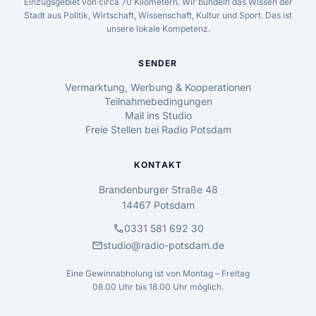
Einzugsgebiet von circa 70 Kilometern. Wir bündeln das Wissen der
Stadt aus Politik, Wirtschaft, Wissenschaft, Kultur und Sport. Das ist
unsere lokale Kompetenz.
SENDER
Vermarktung, Werbung & Kooperationen
Teilnahmebedingungen
Mail ins Studio
Freie Stellen bei Radio Potsdam
KONTAKT
Brandenburger Straße 48
14467 Potsdam
call
0331 581 692 30
mail
studio@radio-potsdam.de
Eine Gewinnabholung ist von Montag – Freitag
08.00 Uhr bis 18.00 Uhr möglich.