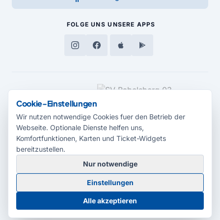
FOLGE UNS
UNSERE APPS
MEDIENPARTNER
Cookie-Einstellungen
Wir nutzen notwendige Cookies fuer den Betrieb der
Webseite. Optionale Dienste helfen uns,
Komfortfunktionen, Karten und Ticket-Widgets
bereitzustellen.
Nur notwendige
© 2026 Radio Potsdam. Webseite entwickelt durch die
Medienagentur
Einstellungen
Babelsberg
Barrierefreiheitserklärung
AGB
Datenschutz
Impressum
Alle akzeptieren
Cookie-Einstellungen