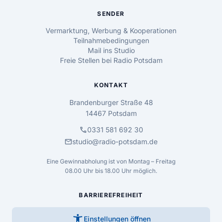
SENDER
Vermarktung, Werbung & Kooperationen
Teilnahmebedingungen
Mail ins Studio
Freie Stellen bei Radio Potsdam
KONTAKT
Brandenburger Straße 48
14467 Potsdam
call
0331 581 692 30
mail
studio@radio-potsdam.de
Eine Gewinnabholung ist von Montag – Freitag
08.00 Uhr bis 18.00 Uhr möglich.
BARRIEREFREIHEIT
accessibility_new
Einstellungen öffnen