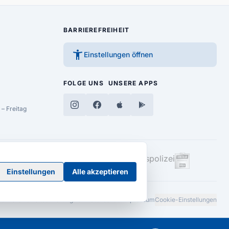
BARRIEREFREIHEIT
accessibility_new
Einstellungen öffnen
FOLGE UNS
UNSERE APPS
– Freitag
Einstellungen
Alle akzeptieren
Barrierefreiheitserklärung
AGB
Datenschutz
Impressum
Cookie-Einstellungen