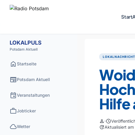
Start
A
LOKALPULS
Potsdam Aktuell
LOKALNACHRICH
home
Startseite
Woid
newspaper
Potsdam Aktuell
Hoch
event
Veranstaltungen
Hilfe
work
Jobticker
person
schedule
Veröffentli
cloud
Wetter
update
Aktualisiert a