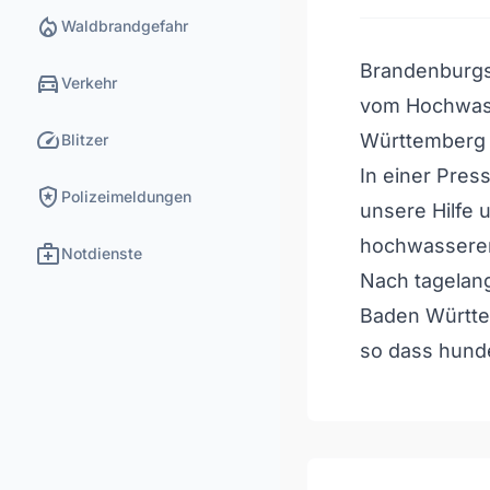
local_fire_department
Waldbrandgefahr
Brandenburgs
directions_car
Verkehr
vom Hochwass
speed
Württemberg 
Blitzer
In einer Press
local_police
Polizeimeldungen
unsere Hilfe 
hochwassererf
medical_services
Notdienste
Nach tagelan
Baden Württe
so dass hund