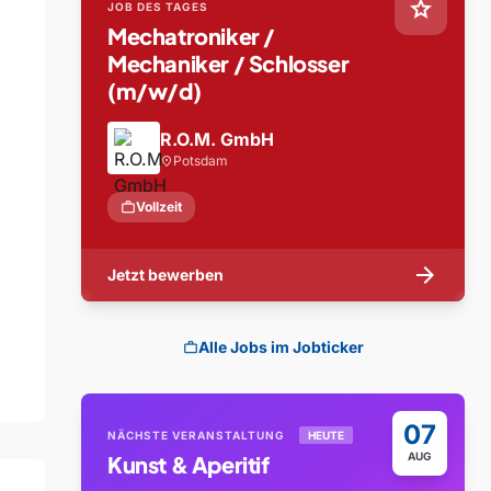
star
JOB DES TAGES
Mechatroniker /
Mechaniker / Schlosser
(m/w/d)
R.O.M. GmbH
Potsdam
location_on
work
Vollzeit
arrow_forward
Jetzt bewerben
Alle Jobs im Jobticker
work
07
NÄCHSTE VERANSTALTUNG
HEUTE
AUG
Kunst & Aperitif