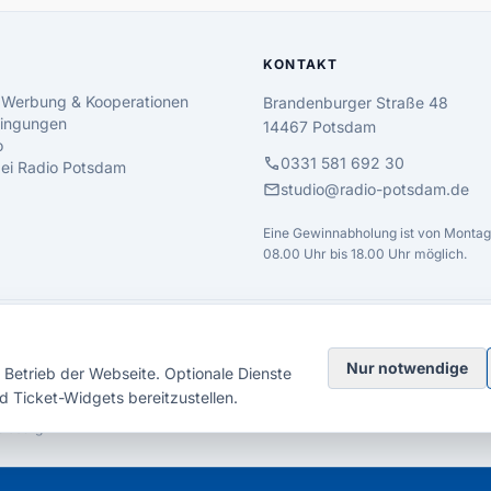
KONTAKT
 Werbung & Kooperationen
Brandenburger Straße 48
ingungen
14467 Potsdam
o
call
0331 581 692 30
 bei Radio Potsdam
mail
studio@radio-potsdam.de
Eine Gewinnabholung ist von Montag 
08.00 Uhr bis 18.00 Uhr möglich.
Nur notwendige
Betrieb der Webseite. Optionale Dienste
d Ticket-Widgets bereitzustellen.
elsberg