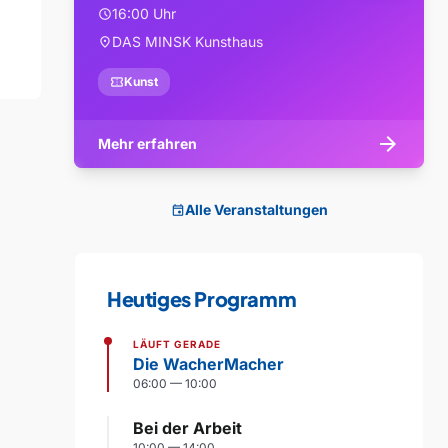
16:00 Uhr
schedule
DAS MINSK Kunsthaus
location_on
confirmation_number
Kunst
arrow_forward
Mehr erfahren
Alle Veranstaltungen
event
Heutiges Programm
LÄUFT GERADE
Die WacherMacher
06:00 — 10:00
Bei der Arbeit
10:00 — 14:00