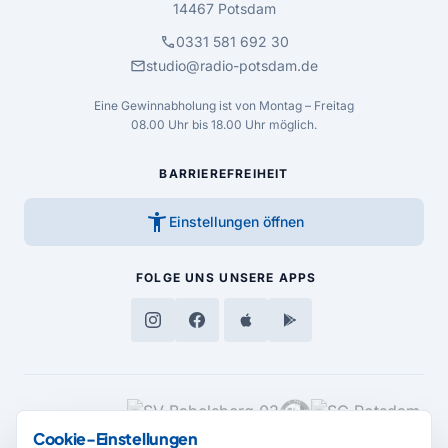
14467 Potsdam
call
0331 581 692 30
mail
studio@radio-potsdam.de
Eine Gewinnabholung ist von Montag – Freitag
08.00 Uhr bis 18.00 Uhr möglich.
BARRIEREFREIHEIT
accessibility_new
Einstellungen öffnen
FOLGE UNS
UNSERE APPS
MEDIENPARTNER
Cookie-Einstellungen