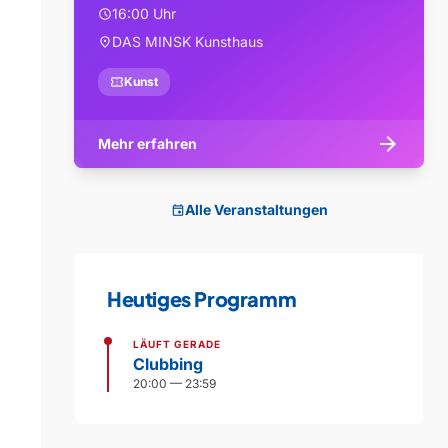
16:00 Uhr
schedule
DAS MINSK Kunsthaus
location_on
confirmation_number
Kunst
arrow_forward
Mehr erfahren
Alle Veranstaltungen
event
Heutiges Programm
LÄUFT GERADE
Clubbing
20:00 — 23:59