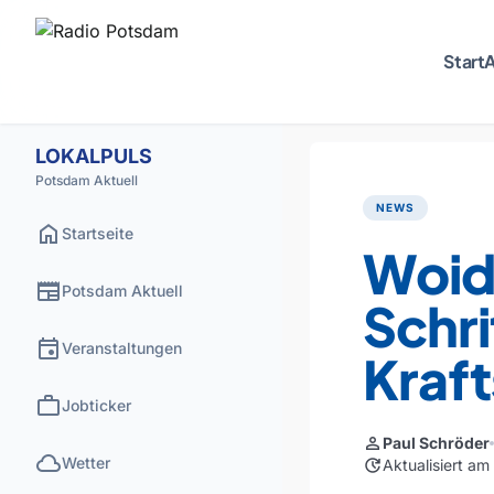
Start
A
LOKALPULS
Potsdam Aktuell
NEWS
home
Startseite
Woid
newspaper
Potsdam Aktuell
Schr
event
Veranstaltungen
Kraft
work
Jobticker
person
Paul Schröder
cloud
Wetter
update
Aktualisiert a