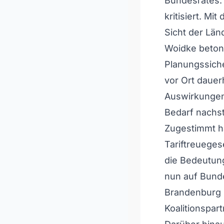
Bundesrates. 
kritisiert. 
Sicht der Län
Woidke beton
Planungssich
vor Ort dauer
Auswirkungen
Bedarf nachs
Zugestimmt h
Tariftreuege
die Bedeutun
nun auf Bunde
Brandenburg 
Koalitionspart