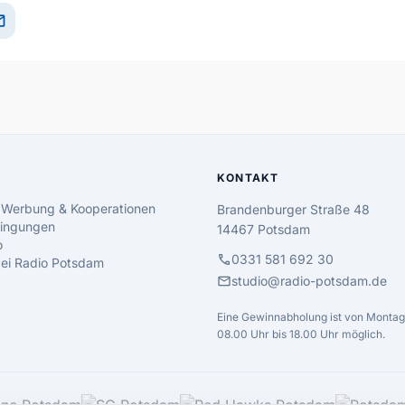
il
KONTAKT
 Werbung & Kooperationen
Brandenburger Straße 48
ingungen
14467 Potsdam
o
call
0331 581 692 30
 bei Radio Potsdam
mail
studio@radio-potsdam.de
Eine Gewinnabholung ist von Montag 
08.00 Uhr bis 18.00 Uhr möglich.