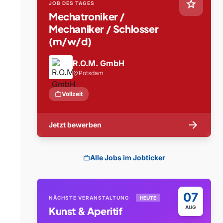
star
JOB DES TAGES
Mechatroniker /
Mechaniker / Schlosser
(m/w/d)
R.O.M. GmbH
Potsdam
location_on
work
Vollzeit
arrow_forward
Jetzt bewerben
Alle Jobs im Jobticker
work
07
NÄCHSTE VERANSTALTUNG
HEUTE
AUG
Kunst & Aperitif