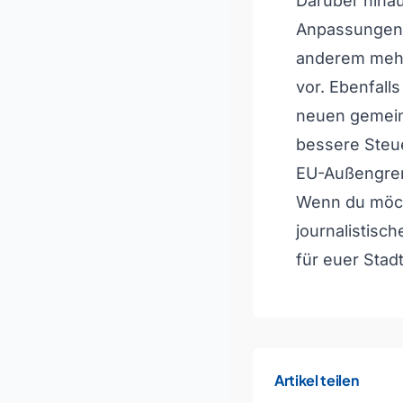
Darüber hinau
Anpassungen 
anderem mehr
vor. Ebenfal
neuen gemeins
bessere Steu
EU-Außengren
Wenn du möcht
journalistisc
für euer Stadt
Artikel teilen