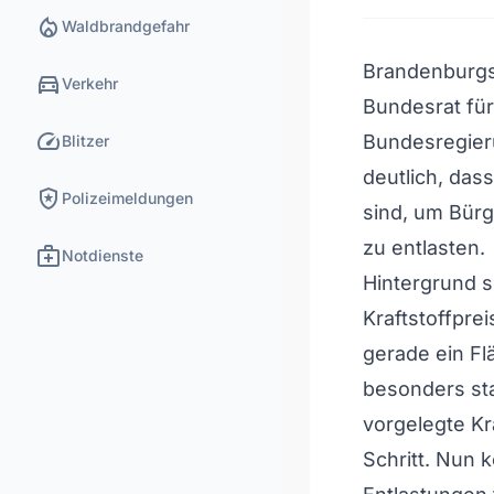
local_fire_department
Waldbrandgefahr
Brandenburgs 
directions_car
Verkehr
Bundesrat fü
speed
Bundesregier
Blitzer
deutlich, das
local_police
Polizeimeldungen
sind, um Bür
zu entlasten.
medical_services
Notdienste
Hintergrund s
Kraftstoffpre
gerade ein Fl
besonders sta
vorgelegte Kr
Schritt. Nun 