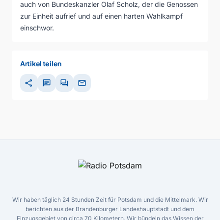
auch von Bundeskanzler Olaf Scholz, der die Genossen
zur Einheit aufrief und auf einen harten Wahlkampf
einschwor.
Artikel teilen
share
chat
forum
mail
Wir haben täglich 24 Stunden Zeit für Potsdam und die Mittelmark. Wir
berichten aus der Brandenburger Landeshauptstadt und dem
Einzugsgebiet von circa 70 Kilometern. Wir bündeln das Wissen der