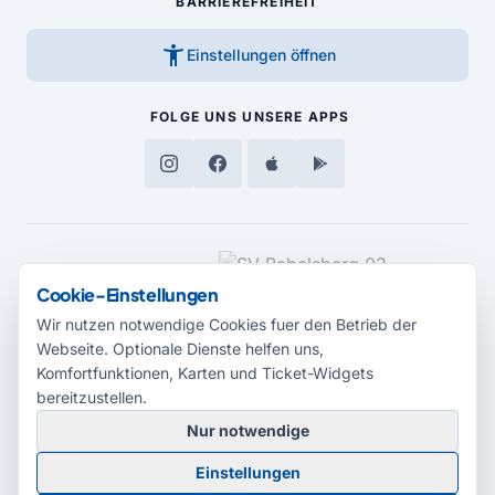
BARRIEREFREIHEIT
accessibility_new
Einstellungen öffnen
FOLGE UNS
UNSERE APPS
MEDIENPARTNER
Cookie-Einstellungen
Wir nutzen notwendige Cookies fuer den Betrieb der
Webseite. Optionale Dienste helfen uns,
Komfortfunktionen, Karten und Ticket-Widgets
bereitzustellen.
Nur notwendige
© 2026 Radio Potsdam. Webseite entwickelt durch die
Medienagentur
Einstellungen
Babelsberg