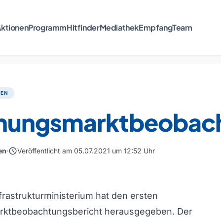
ktionen
Programm
Hitfinder
Mediathek
Empfang
Team
TEN
ungsmarktbeobach
schedule
en
Veröffentlicht am 05.07.2021 um 12:52 Uhr
rastrukturministerium hat den ersten
ktbeobachtungsbericht herausgegeben. Der