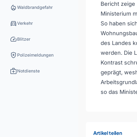
Bericht zeige 
local_fire_department
Waldbrandgefahr
Ministerium mi
directions_car
So haben sich
Verkehr
Wohnungsbauo
speed
Blitzer
des Landes ko
werden. Die 
local_police
Polizeimeldungen
Kontrast sch
medical_services
Notdienste
geprägt, wes
Arbeitsgrundl
so das Minist
Artikel teilen