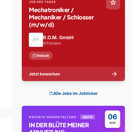
star
JOB DES TAGES
Mechatroniker /
Mechaniker / Schlosser
(m/w/d)
R.O.M. GmbH
Potsdam
location_on
work
Vollzeit
arrow_forward
Jetzt bewerben
Alle Jobs im Jobticker
work
06
NÄCHSTE VERANSTALTUNG
HEUTE
AUG
IN DER BLÜTE MEINER