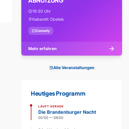
ABNUTZUNG
19:30 Uhr
schedule
Kabarett Obelisk
location_on
confirmation_number
Comedy
arrow_forward
Mehr erfahren
Alle Veranstaltungen
event
Heutiges Programm
LÄUFT GERADE
Die Brandenburger Nacht
00:00 — 06:00