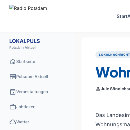
Start
A
LOKALPULS
Potsdam Aktuell
LOKALNACHRICH
home
Startseite
Wohn
newspaper
Potsdam Aktuell
person
Jule Sönnichs
event
Veranstaltungen
work
Jobticker
Das Landesinf
cloud
Wetter
Wohnungsmar