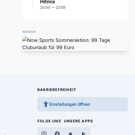
Hitmix
20:00 — 23:59
ANZEIGE
BARRIEREFREIHEIT
accessibility_new
Einstellungen öffnen
FOLGE UNS
UNSERE APPS