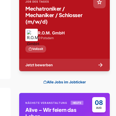
star
JOB DES TAGES
Mechatroniker /
Mechaniker / Schlosser
(m/w/d)
R.O.M. GmbH
Potsdam
location_on
work
Vollzeit
arrow_forward
Jetzt bewerben
Alle Jobs im Jobticker
work
08
NÄCHSTE VERANSTALTUNG
HEUTE
AUG
Alive – Wir feiern das