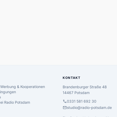
KONTAKT
 Werbung & Kooperationen
Brandenburger Straße 48
ingungen
14467 Potsdam
o
call
0331 581 692 30
 bei Radio Potsdam
mail
studio@radio-potsdam.de