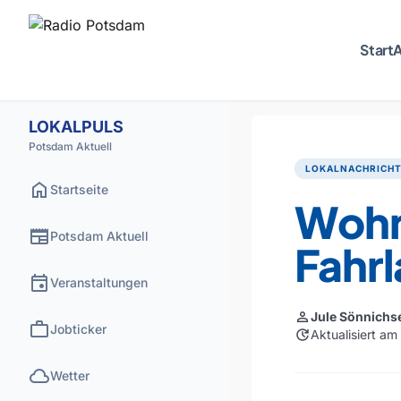
Start
A
LOKALPULS
Potsdam Aktuell
LOKALNACHRICH
home
Startseite
Wohn
newspaper
Potsdam Aktuell
Fahr
event
Veranstaltungen
person
Jule Sönnichs
work
Jobticker
update
Aktualisiert a
cloud
Wetter