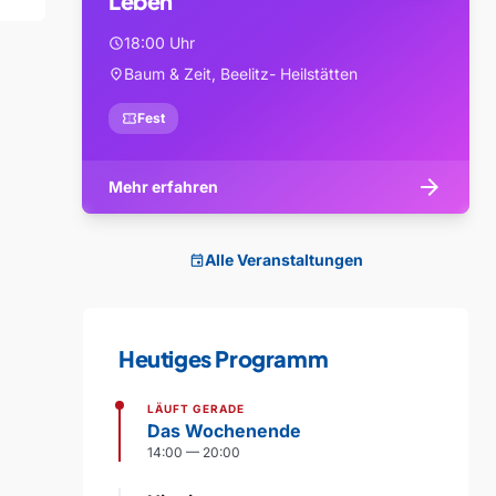
Leben
18:00 Uhr
schedule
Baum & Zeit, Beelitz- Heilstätten
location_on
confirmation_number
Fest
arrow_forward
Mehr erfahren
Alle Veranstaltungen
event
Heutiges Programm
LÄUFT GERADE
Das Wochenende
14:00 — 20:00