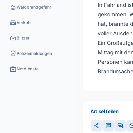
In Fahrland 
local_fire_department
Waldbrandgefahr
gekommen. Wi
directions_car
Verkehr
hat, brannte 
voller Ausde
speed
Blitzer
Ein Großaufg
local_police
Mittag mit de
Polizeimeldungen
Personen kam
medical_services
Notdienste
Brandursache 
Artikel teilen
share
chat
forum
ma