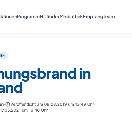
ktionen
Programm
Hitfinder
Mediathek
Empfang
Team
TEN
ungsbrand in
land
schedule
en
Veröffentlicht am 08.03.2019 um 13:49 Uhr
m 17.05.2021 um 16:46 Uhr