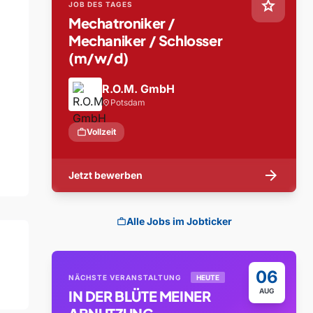
star
JOB DES TAGES
Mechatroniker /
Mechaniker / Schlosser
(m/w/d)
R.O.M. GmbH
Potsdam
location_on
work
Vollzeit
arrow_forward
Jetzt bewerben
Alle Jobs im Jobticker
work
06
NÄCHSTE VERANSTALTUNG
HEUTE
AUG
IN DER BLÜTE MEINER