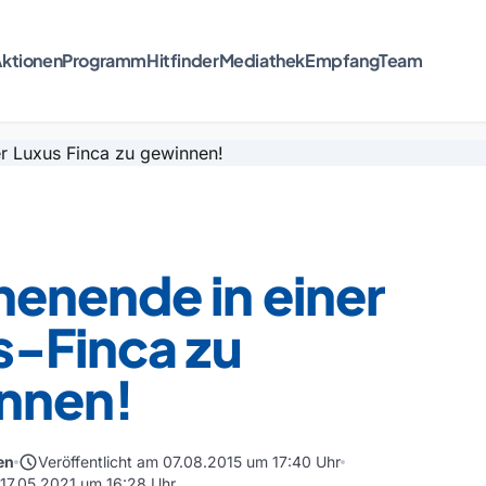
ktionen
Programm
Hitfinder
Mediathek
Empfang
Team
enende in einer
s-Finca zu
nnen!
schedule
en
Veröffentlicht am 07.08.2015 um 17:40 Uhr
m 17.05.2021 um 16:28 Uhr