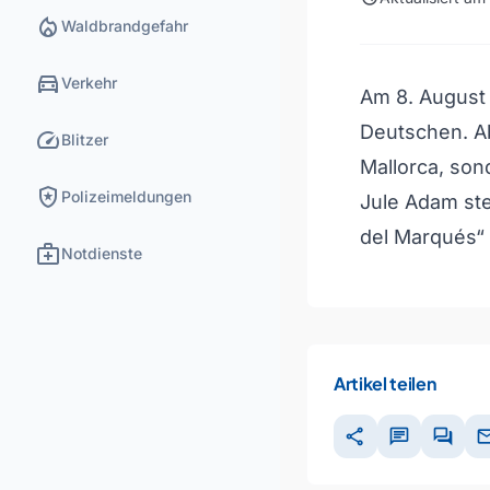
local_fire_department
Waldbrandgefahr
directions_car
Verkehr
Am 8. August 
Deutschen. Ab
speed
Blitzer
Mallorca, so
local_police
Polizeimeldungen
Jule Adam ste
del Marqués“ v
medical_services
Notdienste
Artikel teilen
share
chat
forum
ma