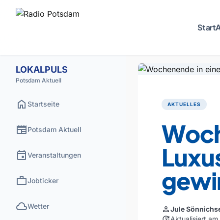
Start
A
LOKALPULS
Potsdam Aktuell
home
Startseite
AKTUELLES
Woch
newspaper
Potsdam Aktuell
Luxu
event
Veranstaltungen
gewi
work
Jobticker
cloud
Wetter
person
Jule Sönnichs
update
Aktualisiert a