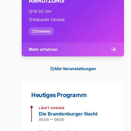
ABNUTZUNG
19:30 Uhr
schedule
Kabarett Obelisk
location_on
confirmation_number
Comedy
arrow_forward
Mehr erfahren
Alle Veranstaltungen
event
Heutiges Programm
LÄUFT GERADE
Die Brandenburger Nacht
00:00 — 06:00