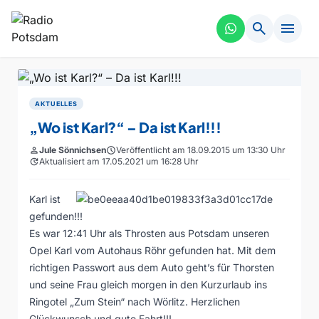
search
menu
AKTUELLES
„Wo ist Karl?“ – Da ist Karl!!!
person
Jule Sönnichsen
schedule
Veröffentlicht am 18.09.2015 um 13:30 Uhr
update
Aktualisiert am 17.05.2021 um 16:28 Uhr
Karl ist
gefunden!!!
Es war 12:41 Uhr als Throsten aus Potsdam unseren
Opel Karl vom
Autohaus Röhr
gefunden hat. Mit dem
richtigen Passwort aus dem Auto geht’s für Thorsten
und seine Frau gleich morgen in den Kurzurlaub ins
Ringotel „Zum Stein“ nach Wörlitz. Herzlichen
Glückwunsch und gute Fahrt!!!