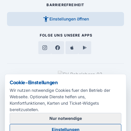
BARRIEREFREIHEIT
accessibility_new
Einstellungen öffnen
FOLGE UNS
UNSERE APPS
MEDIENPARTNER
Cookie-Einstellungen
Wir nutzen notwendige Cookies fuer den Betrieb der
Webseite. Optionale Dienste helfen uns,
Komfortfunktionen, Karten und Ticket-Widgets
bereitzustellen.
Nur notwendige
© 2026 Radio Potsdam. Webseite entwickelt durch die
Medienagentur
Einstellungen
Babelsberg