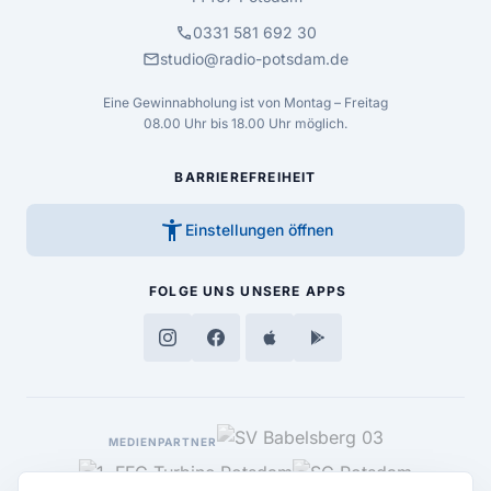
call
0331 581 692 30
mail
studio@radio-potsdam.de
Eine Gewinnabholung ist von Montag – Freitag
08.00 Uhr bis 18.00 Uhr möglich.
BARRIEREFREIHEIT
accessibility_new
Einstellungen öffnen
FOLGE UNS
UNSERE APPS
MEDIENPARTNER