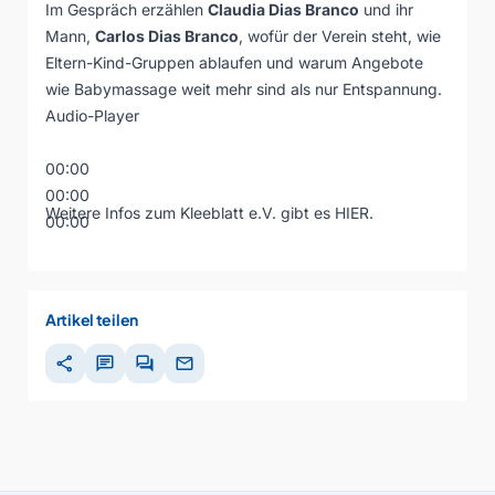
Im Gespräch erzählen
Claudia Dias Branco
und ihr
Mann,
Carlos Dias Branco
, wofür der Verein steht, wie
Eltern-Kind-Gruppen ablaufen und warum Angebote
wie Babymassage weit mehr sind als nur Entspannung.
Audio-Player
00:00
00:00
Weitere Infos zum Kleeblatt e.V. gibt es
HIER.
00:00
Artikel teilen
share
chat
forum
mail