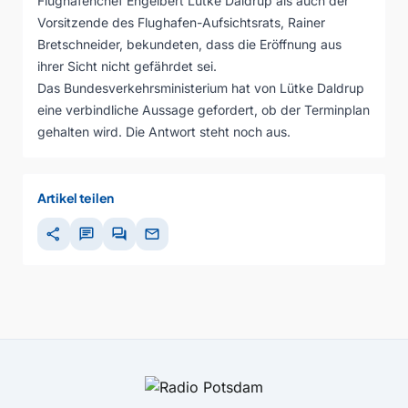
Flughafenchef Engelbert Lütke Daldrup als auch der
Vorsitzende des Flughafen-Aufsichtsrats, Rainer
Bretschneider, bekundeten, dass die Eröffnung aus
ihrer Sicht nicht gefährdet sei.
Das Bundesverkehrsministerium hat von Lütke Daldrup
eine verbindliche Aussage gefordert, ob der Terminplan
gehalten wird. Die Antwort steht noch aus.
Artikel teilen
share
chat
forum
mail