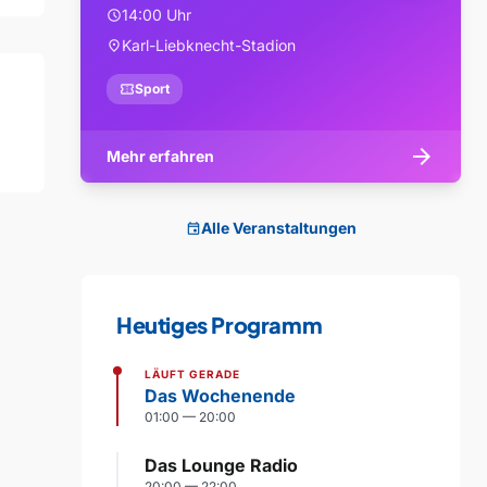
14:00 Uhr
schedule
Karl-Liebknecht-Stadion
location_on
confirmation_number
Sport
arrow_forward
Mehr erfahren
Alle Veranstaltungen
event
Heutiges Programm
LÄUFT GERADE
Das Wochenende
01:00 — 20:00
Das Lounge Radio
20:00 — 22:00