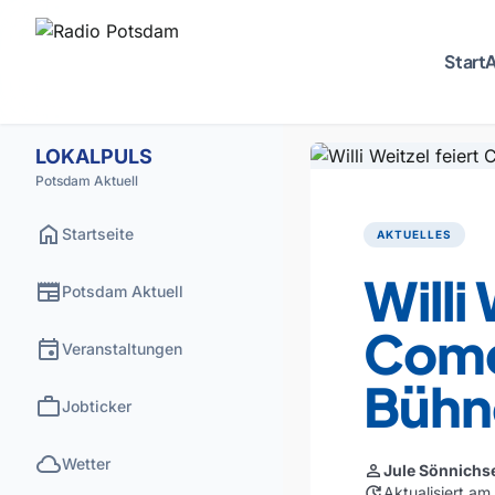
Start
A
LOKALPULS
Potsdam Aktuell
home
Startseite
AKTUELLES
Willi
newspaper
Potsdam Aktuell
Come
event
Veranstaltungen
Bühn
work
Jobticker
cloud
Wetter
person
Jule Sönnichs
update
Aktualisiert am