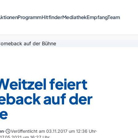
ktionen
Programm
Hitfinder
Mediathek
Empfang
Team
 Weitzel feiert
back auf der
e
schedule
en
Veröffentlicht am 03.11.2017 um 12:36 Uhr
 17.05.2021 um 16:27 Uhr