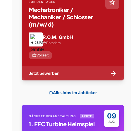
star
JOB DES TAGES
Mechatroniker /
Mechaniker / Schlosser
(m/w/d)
R.O.M. GmbH
Potsdam
location_on
work
Vollzeit
arrow_forward
Jetzt bewerben
Alle Jobs im Jobticker
work
09
NÄCHSTE VERANSTALTUNG
HEUTE
AUG
1. FFC Turbine Heimspiel