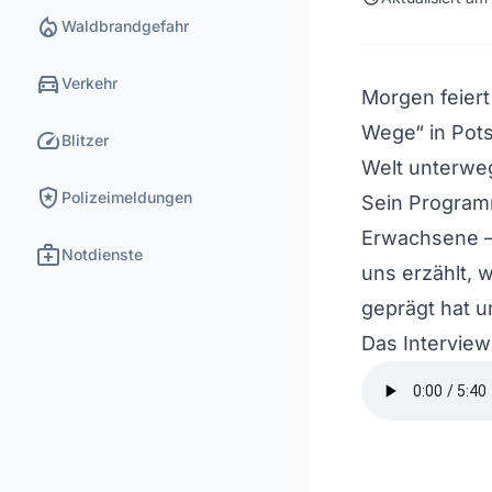
local_fire_department
Waldbrandgefahr
directions_car
Verkehr
Morgen feiert
Wege“ in Pot
speed
Blitzer
Welt unterwe
local_police
Polizeimeldungen
Sein Programm
Erwachsene – 
medical_services
Notdienste
uns erzählt, 
geprägt hat u
Das Interview