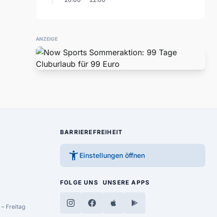
ANZEIGE
BARRIEREFREIHEIT
accessibility_new
Einstellungen öffnen
FOLGE UNS
UNSERE APPS
– Freitag