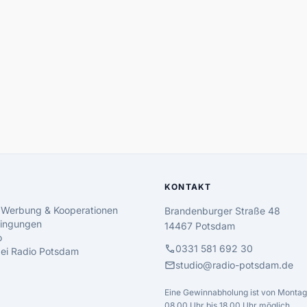
KONTAKT
 Werbung & Kooperationen
Brandenburger Straße 48
ingungen
14467 Potsdam
o
call
0331 581 692 30
 bei Radio Potsdam
mail
studio@radio-potsdam.de
Eine Gewinnabholung ist von Montag 
08.00 Uhr bis 18.00 Uhr möglich.