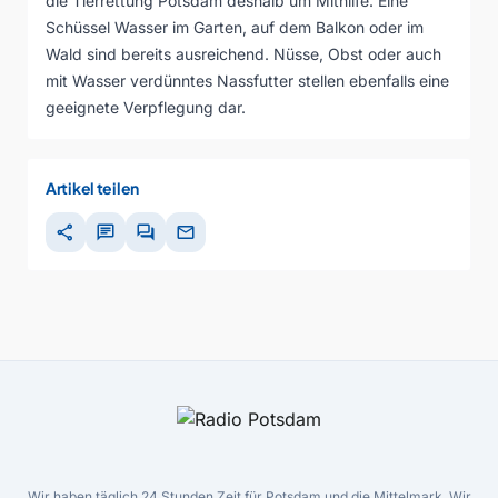
die Tierrettung Potsdam deshalb um Mithilfe. Eine
Schüssel Wasser im Garten, auf dem Balkon oder im
Wald sind bereits ausreichend. Nüsse, Obst oder auch
mit Wasser verdünntes Nassfutter stellen ebenfalls eine
geeignete Verpflegung dar.
Artikel teilen
share
chat
forum
mail
Wir haben täglich 24 Stunden Zeit für Potsdam und die Mittelmark. Wir